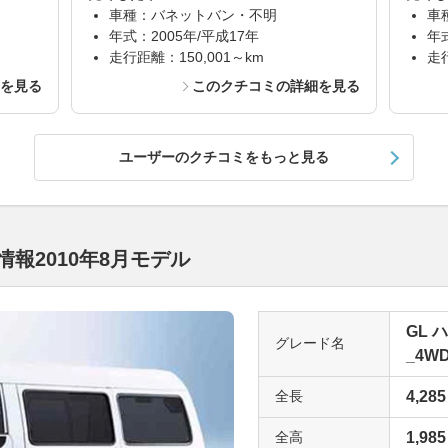
車種：バネットバン・不明
車
年式：2005年/平成17年
年
走行距離：150,001～km
走行
細を見る
このクチコミの詳細を見る
ユーザーのクチコミをもっと見る
報2010年8月モデル
GL 
グレード名
_4WD
全長
4,285
全高
1,985