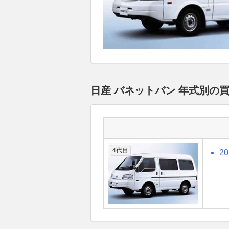
日産 バネットバン 年式別の
4代目
2