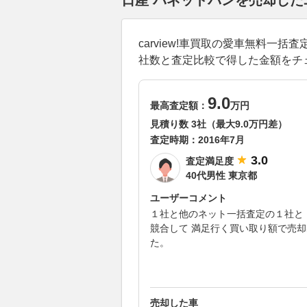
日産 バネットバンを売却し
carview!車買取の愛車無料
社数と査定比較で得した金額をチ
9.0
最高査定額：
万円
見積り数 3社（最大9.0万円差）
査定時期：
2016年7月
3.0
査定満足度
40代男性 東京都
ユーザーコメント
１社と他のネット一括査定の１社と
競合して 満足行く買い取り額で売
た。
売却した車