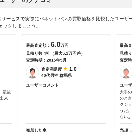
たユーザーのクチコミ
一括査定サービスで実際にバネットバンの買取価格を比較したユーザ
ェックしましょう。
6.0
最高査定額：
万円
最高査
見積り数 4社（最大5.1万円差）
見積り
査定時期：
2015年5月
査定時
1.0
査定満足度
40代男性 群馬県
ユーザーコメント
ユーザ
 最後
大手の
却出来
のと言
クショ
うだ。
ないよ
売却した車
売却し