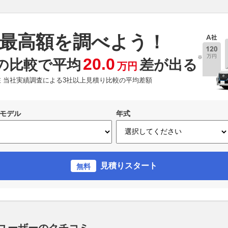
最高額を調べよう！
※
20.0
の比較で平均
差が出る
万円
現在 当社実績調査による3社以上見積り比較の平均差額
モデル
年式
見積りスタート
無料