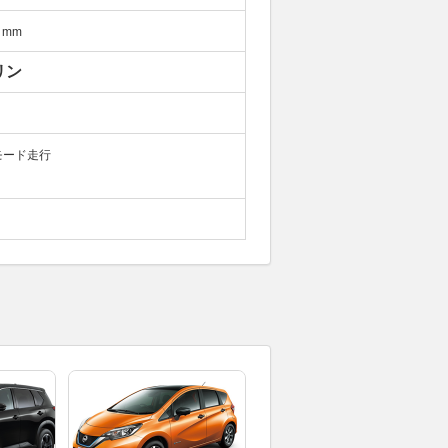
mm
リン
モード走行