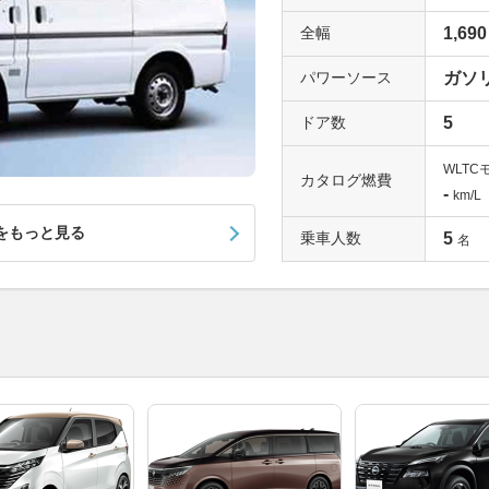
全幅
1,690
パワーソース
ガソ
ドア数
5
WLTC
カタログ燃費
-
km/L
をもっと見る
乗車人数
5
名