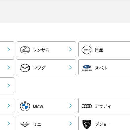
レクサス
日産
マツダ
スバル
BMW
アウディ
ミニ
プジョー