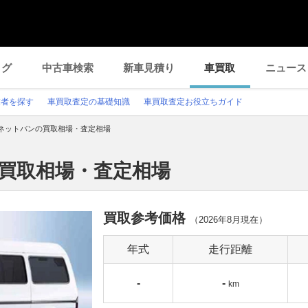
ログ
中古車検索
新車見積り
車買取
ニュース
業者を探す
車買取査定の基礎知識
車買取査定お役立ちガイド
ネットバンの買取相場・査定相場
の買取相場・査定相場
買取参考価格
（
2026年8月
現在）
年式
走行距離
-
-
km