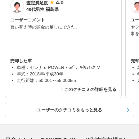
4.0
査定満足度
40代男性 福島県
ユーザーコメント
ユ
買い替え時の頭金の足しにできた。
ヤ
事
売却した車
売
車種：セレナ e-POWER・eﾊﾟﾜｰﾊｲｳｪｲｽﾀｰV
年式：2018年/平成30年
走行距離：50,001～55,000km
このクチコミの詳細を見る
ユーザーのクチコミをもっと見る