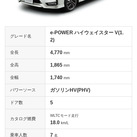
e-POWER ハイウェイスター V(1.
グレード名
2)
全長
4,770
mm
全高
1,865
mm
全幅
1,740
mm
パワーソース
ガソリンHV(PHV)
ドア数
5
WLTCモード走行
カタログ燃費
18.0
km/L
乗車人数
7
名