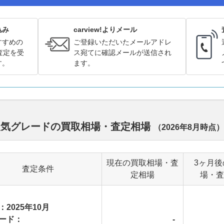
込み
carview!よりメール
すすめの
ご登録いただいたメールアドレ
査定を受
ス宛てに確認メールが送信され
す。
ます。
人気グレードの買取相場・査定相場
（
2026年8月
時点）
現在の買取相場・査
3ヶ月後
査定条件
定相場
場・査
：2025年10月
ード：
-