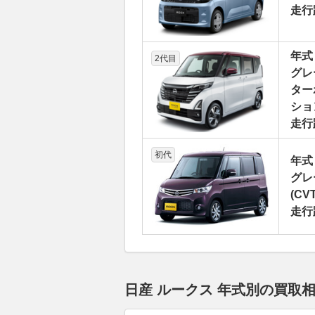
走行
年式
2代目
グレ
ター
ション
走行
初代
年式
グレ
(CVT
走行
日産 ルークス 年式別の買取