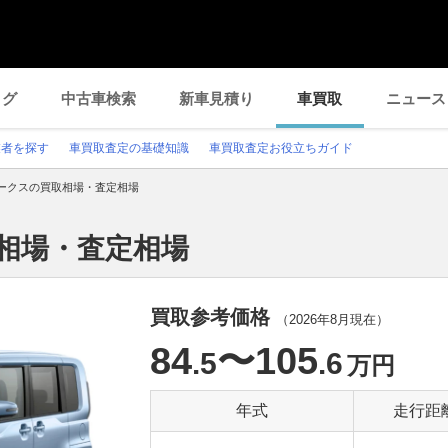
ログ
中古車検索
新車見積り
車買取
ニュース
業者を探す
車買取査定の基礎知識
車買取査定お役立ちガイド
ークスの買取相場・査定相場
相場・査定相場
買取参考価格
（
2026年8月
現在）
84
〜105
.5
.6
万円
年式
走行距