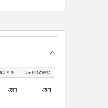
査定相場
3ヶ月後の差額
-万円
-万円