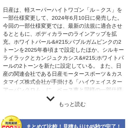
日産は、軽スーパーハイトワゴン「ル－クス」を
一部仕様変更して、2024年6月10日に発売した。
今回の一部仕様変更では、最新の法規に適合させ
るとともに、ボディカラーのラインアップを拡
充。ホワイトパール&#215;バブルガムピンクの2
トーンを2025年春頃まで設定したほか、シルキー
ライラックとカンジュクカシス&#215;ホワイトパ
ールの2トーンを新たに設定している。 また、日
産の関連会社である日産モータースポーツ＆カス
タマイズ株式会社が手掛ける「ハイウェイスター
アーバンクロム」に、ベース車と同様の一部仕様
変更を施すとともに、ボディカラーにカンジュク
もっと読む
カシス&#215;ブラックの2トーンを専用色として
新たに設定した。
まとめて比較！見積もりは45秒で完了！