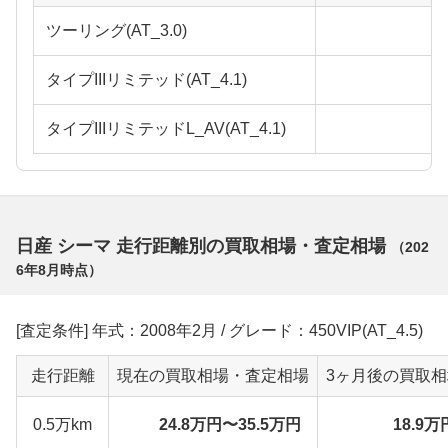
ツーリング(AT_3.0)
タイプIIIリミテッド(AT_4.1)
タイプIIIリミテッドL_AV(AT_4.1)
日産 シーマ 走行距離別の買取相場・査定相場
（
202
6年8月
時点）
[査定条件] 年式：2008年2月 / グレード：450VIP(AT_4.5)
走行距離
現在の買取相場・査定相場
3ヶ月後の買取
0.5万km
24.8万円〜35.5万円
18.9万