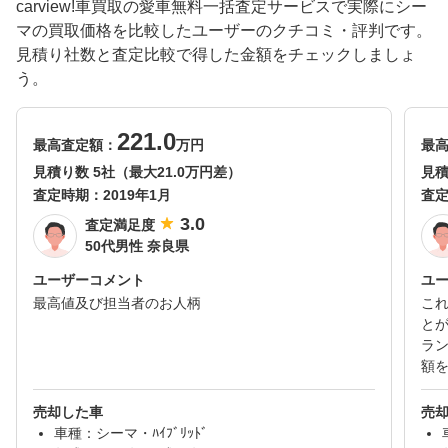
carview!車買取の愛車無料一括査定サービスで実際にシー
マの買取価格を比較したユーザーのクチコミ・評判です。
見積り社数と査定比較で得した金額をチェックしましょ
う。
221.0
最高査定額：
万円
最
見積り数 5社（最大21.0万円差）
見積
査定時期：
2019年1月
査
3.0
査定満足度
50代男性 奈良県
ユーザーコメント
ユ
最高値及び担当者のお人柄
こ
と
ラ
額
売却した車
売
車種：シーマ・ﾊｲﾌﾞﾘｯﾄﾞ