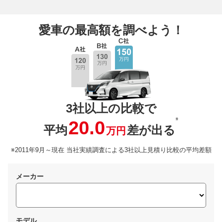
愛車の最高額を調べよう！
3社以上の比較で
※
20.0
平均
差が出る
万円
※2011年9月～現在 当社実績調査による3社以上見積り比較の平均差額
メーカー
モデル