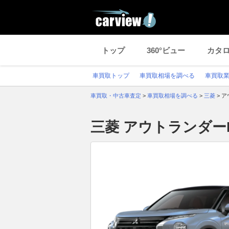
トップ
360°ビュー
カタ
車買取トップ
車買取相場を調べる
車買取
車買取・中古車査定
>
車買取相場を調べる
>
三菱
>
ア
三菱 アウトランダー