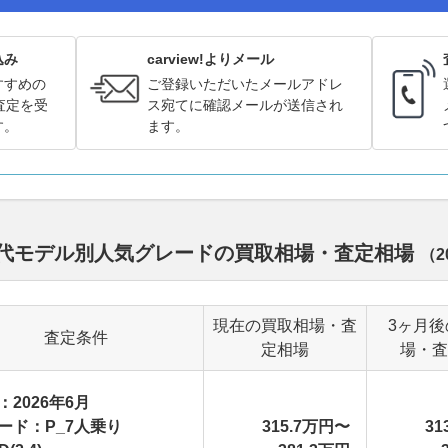
込み
carview!よりメール
すすめの
ご登録いただいたメールアドレ
査定を受
ス宛てに確認メールが送信され
す。
ます。
 歴代モデル別人気グレードの買取相場・査定相場
（
2
現在の買取相場・査
3ヶ月後
査定条件
定相場
場・査
：2026年6月
ード：P_7人乗り
315.7万円〜
31