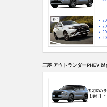
初代
2
2
2
2
三菱 アウトランダーPHEV
査定時の条
【現行】 年