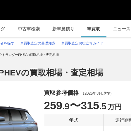
ログ
中古車検索
新車見積り
車買取
ニュース
業者を探す
車買取査定の基礎知識
車買取査定お役立ちガイド
ウトランダーPHEVの買取相場・査定相場
PHEVの買取相場・査定相場
買取参考価格
（
2026年8月
現在）
259
〜315
.9
.5
万円
年式
走行距