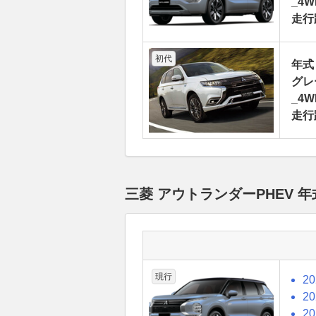
_4WD
走行
初代
年式
グレ
_4WD
走行
三菱 アウトランダーPHEV
現行
2
2
2