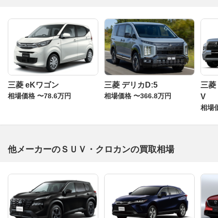
三菱 eKワゴン
三菱 デリカD:5
三菱
相場価格 〜78.6万円
相場価格 〜366.8万円
V
相場価
他メーカーのＳＵＶ・クロカンの買取相場