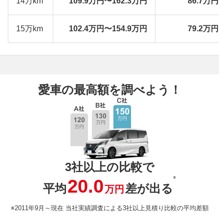
14万km
109.9万円〜162.3万円
86.7万
15万km
102.4万円〜154.9万円
79.2万
愛車の最高額を調べよう！
3社以上の比較で
※
20.0
平均
差が出る
万円
※2011年9月～現在 当社実績調査による3社以上見積り比較の平均差額