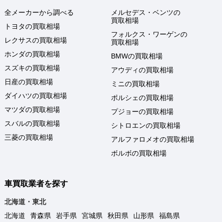
全メーカーから調べる
メルセデス・ベンツの
買取相場
トヨタの買取相場
フォルクス・ワーゲンの
レクサスの買取相場
買取相場
ホンダの買取相場
BMWの買取相場
スズキの買取相場
アウディの買取相場
日産の買取相場
ミニの買取相場
ダイハツの買取相場
ポルシェの買取相場
マツダの買取相場
プジョーの買取相場
スバルの買取相場
シトロエンの買取相場
三菱の買取相場
アルファロメオの買取相場
ボルボの買取相場
車買取業者を探す
北海道・東北
北海道
青森県
岩手県
宮城県
秋田県
山形県
福島県