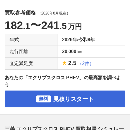
買取参考価格
（
2026年8月
現在）
182
〜241
.1
.5
万円
年式
2026年/令和8年
走行距離
20,000
km
2.5
査定満足度
（2件）
あなたの「エクリプスクロス PHEV」の最高額を調べよ
う
見積りスタート
無料
三菱 エクリプスクロス PHEV 買取相場 シミュレー