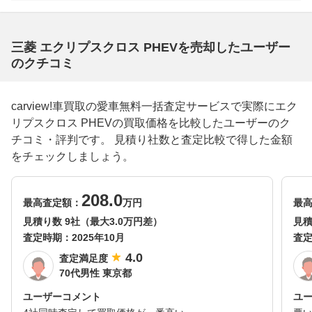
三菱 エクリプスクロス PHEVを売却したユーザー
のクチコミ
carview!車買取の愛車無料一括査定サービスで実際にエク
リプスクロス PHEVの買取価格を比較したユーザーのク
チコミ・評判です。 見積り社数と査定比較で得した金額
をチェックしましょう。
208.0
最高査定額：
万円
最
見積り数 9社（最大3.0万円差）
見積
査定時期：
2025年10月
査
4.0
査定満足度
70代男性 東京都
ユーザーコメント
ユ