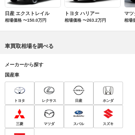
日産 エクストレイル
トヨタ ハリアー
マツダ
相場価格 〜150.0万円
相場価格 〜263.2万円
相場価
車買取相場を調べる
メーカーから探す
国産車
トヨタ
レクサス
日産
ホンダ
三菱
マツダ
スバル
スズキ