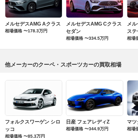
メルセデスAMG Aクラス
メルセデスAMG Cクラス
メル
相場価格 〜178.3万円
セダン
ステ
相場価格 〜334.5万円
相場価
他メーカーのクーペ・スポーツカーの買取相場
フォルクスワーゲン シロ
日産 フェアレディZ
マツダ
相場価格 〜344.9万円
相場価
ッコ
相場価格 〜85.3万円