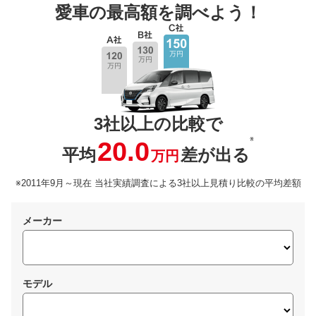
愛車の最高額を調べよう！
3社以上の比較で
※
20.0
平均
差が出る
万円
※2011年9月～現在 当社実績調査による3社以上見積り比較の平均差額
メーカー
モデル