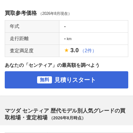
買取参考価格
（
2026年8月
現在）
年式
-
走行距離
-
km
3.0
査定満足度
（2件）
あなたの「センティア」の最高額を調べよう
見積りスタート
無料
マツダ センティア 歴代モデル別人気グレードの買
取相場・査定相場
（
2026年8月
時点）