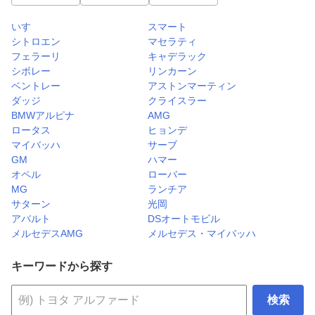
いすゞ
スマート
シトロエン
マセラティ
フェラーリ
キャデラック
シボレー
リンカーン
ベントレー
アストンマーティン
ダッジ
クライスラー
BMWアルピナ
AMG
ロータス
ヒョンデ
マイバッハ
サーブ
GM
ハマー
オペル
ローバー
MG
ランチア
サターン
光岡
アバルト
DSオートモビル
メルセデスAMG
メルセデス・マイバッハ
キーワードから探す
検索