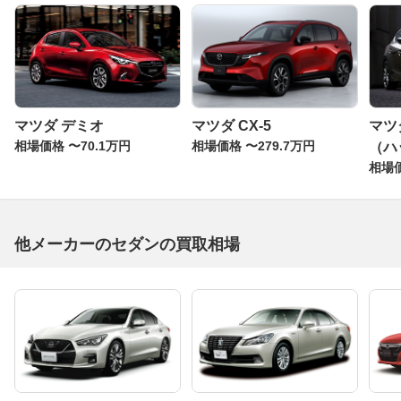
マツダ デミオ
マツダ CX-5
マツ
相場価格 〜70.1万円
相場価格 〜279.7万円
（ハ
相場価
他メーカーのセダンの買取相場