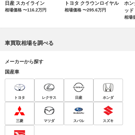
日産 スカイライン
トヨタ クラウンロイヤル
ホン
相場価格 〜116.2万円
相場価格 〜295.6万円
ッド
相場価
車買取相場を調べる
メーカーから探す
国産車
トヨタ
レクサス
日産
ホンダ
三菱
マツダ
スバル
スズキ