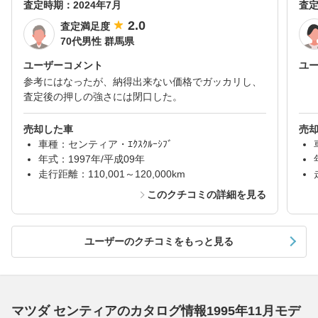
査定時期：
2024年7月
査
2.0
査定満足度
70代男性 群馬県
ユーザーコメント
ユ
参考にはなったが、納得出来ない価格でガッカリし、
査定後の押しの強さには閉口した。
売却した車
売
車種：センティア・ｴｸｽｸﾙｰｼﾌﾞ
年式：1997年/平成09年
走行距離：110,001～120,000km
このクチコミの詳細を見る
ユーザーのクチコミをもっと見る
マツダ センティアのカタログ情報1995年11月モデ