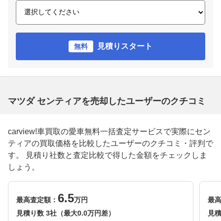
見積りスタート
無料
マツダ センティアを売却したユーザーのクチコミ
carview!車買取の愛車無料一括査定サービスで実際にセン
ティアの買取価格を比較したユーザーのクチコミ・評判で
す。 見積り社数と査定比較で得した金額をチェックしま
しょう。
6.5
最高査定額：
万円
最
見積り数 3社（最大0.0万円差）
見積