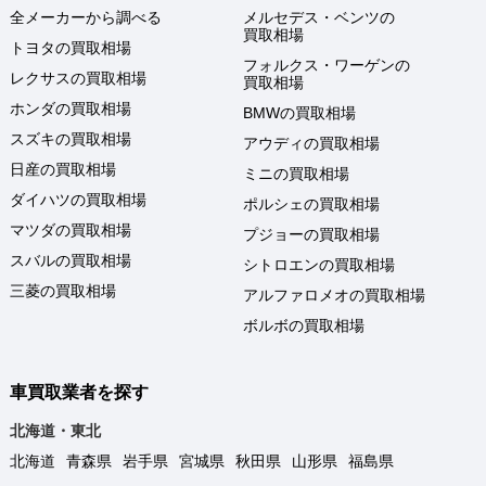
全メーカーから調べる
メルセデス・ベンツの
買取相場
トヨタの買取相場
フォルクス・ワーゲンの
レクサスの買取相場
買取相場
ホンダの買取相場
BMWの買取相場
スズキの買取相場
アウディの買取相場
日産の買取相場
ミニの買取相場
ダイハツの買取相場
ポルシェの買取相場
マツダの買取相場
プジョーの買取相場
スバルの買取相場
シトロエンの買取相場
三菱の買取相場
アルファロメオの買取相場
ボルボの買取相場
車買取業者を探す
北海道・東北
北海道
青森県
岩手県
宮城県
秋田県
山形県
福島県