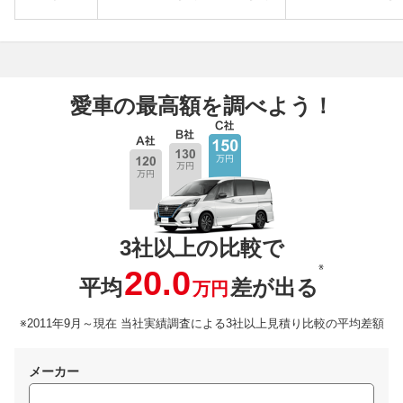
愛車の最高額を調べよう！
3社以上の比較で
※
20.0
平均
差が出る
万円
※2011年9月～現在 当社実績調査による3社以上見積り比較の平均差額
メーカー