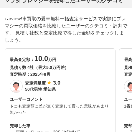
マツダ プレマシーを売却したユーザーのクチコミ
carview!車買取の愛車無料一括査定サービスで実際にプレ
マシーの買取価格を比較したユーザーのクチコミ・評判で
す。 見積り社数と査定比較で得した金額をチェックしま
しょう。
10.0
最高査定額：
万円
最
見積り数 4社（最大5.0万円差）
見積
査定時期：
2025年8月
査
3.0
査定満足度
50代男性 愛知県
ユーザーコメント
ユ
ドコも査定額に差が無く査定して貰った意味があまり
1
無かった
売却した車
売