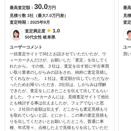
30.0
最高査定額：
万円
最
見積り数 3社（最大7.0万円差）
見積
査定時期：
2025年9月
査
1.0
査定満足度
50代女性 岐阜県
ユーザーコメント
ユ
一括査定サイトで3社とお話させていただいたが、ウ
買
ィーカーさんだけが、お願いした「査定」を出してく
れたから。 その他、２社は、査定を出す前に中古車買
い取り業者のしがらみの話をされ、純粋に査定見積し
てくれなかった。 １社は、査定額が出していただなか
ったためお帰りいただき、2社目は、しがらみは理解
できたが、査定をしにきたことを伝えて出してもらい
ました。 ウィーカーさんには、見積査定サイトて他社
とも検討する事は伝えましたが、フェアでないと思
い、２社目の金額は伝えず、どこからも査定見積もり
を取れていないと話、とにかく、この車の査定見積も
りを出してくださいとお願いしたところ、普通に車
種、年式等々、点検した上で見積もりを出していただ