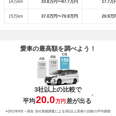
14万km
33.8万円〜67.7万円
17.7万
15万km
37.0万円〜70.9万円
20.9万
愛車の最高額を調べよう！
3社以上の比較で
※
20.0
平均
差が出る
万円
※2011年9月～現在 当社実績調査による3社以上見積り比較の平均差額