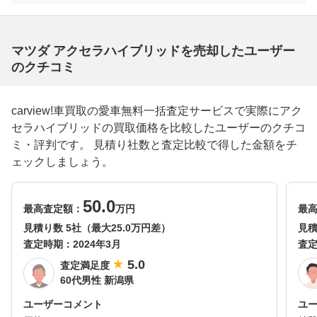
マツダ アクセラハイブリッドを売却したユーザー
のクチコミ
carview!車買取の愛車無料一括査定サービスで実際にアク
セラハイブリッドの買取価格を比較したユーザーのクチコ
ミ・評判です。 見積り社数と査定比較で得した金額をチ
ェックしましょう。
50.0
最高査定額：
万円
最
見積り数 5社（最大25.0万円差）
見積
査定時期：
2024年3月
査
5.0
査定満足度
60代男性 新潟県
ユーザーコメント
ユ