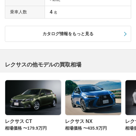
km/L
乗車人数
4
名
カタログ情報をもっと見る
レクサスの他モデルの買取相場
レクサス CT
レクサス NX
レク
相場価格 〜179.9万円
相場価格 〜435.9万円
相場価