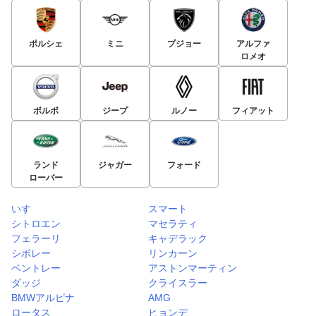
ポルシェ
ミニ
プジョー
アルファ
ロメオ
ボルボ
ジープ
ルノー
フィアット
ランド
ジャガー
フォード
ローバー
いすゞ
スマート
シトロエン
マセラティ
フェラーリ
キャデラック
シボレー
リンカーン
ベントレー
アストンマーティン
ダッジ
クライスラー
BMWアルピナ
AMG
ロータス
ヒョンデ