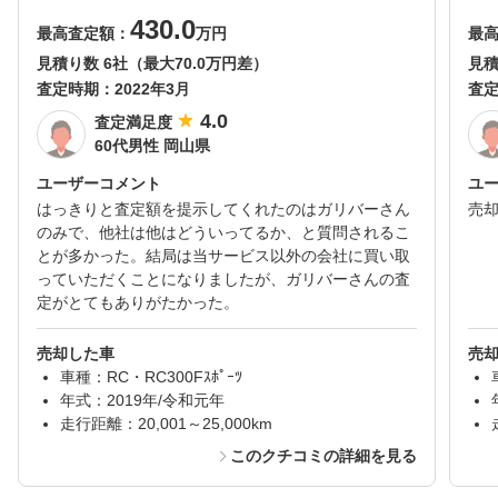
430.0
最高査定額：
万円
最
見積り数 6社（最大70.0万円差）
見積
査定時期：
2022年3月
査
4.0
査定満足度
60代男性 岡山県
ユーザーコメント
ユ
はっきりと査定額を提示してくれたのはガリバーさん
売
のみで、他社は他はどういってるか、と質問されるこ
とが多かった。結局は当サービス以外の会社に買い取
っていただくことになりましたが、ガリバーさんの査
定がとてもありがたかった。
売却した車
売
車種：RC・RC300Fｽﾎﾟｰﾂ
年式：2019年/令和元年
走行距離：20,001～25,000km
このクチコミの詳細を見る