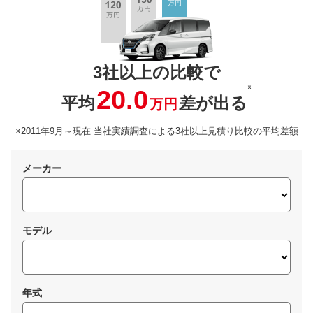
3社以上の比較で
※
20.0
平均
差が出る
万円
※2011年9月～現在 当社実績調査による3社以上見積り比較の平均差額
メーカー
モデル
年式