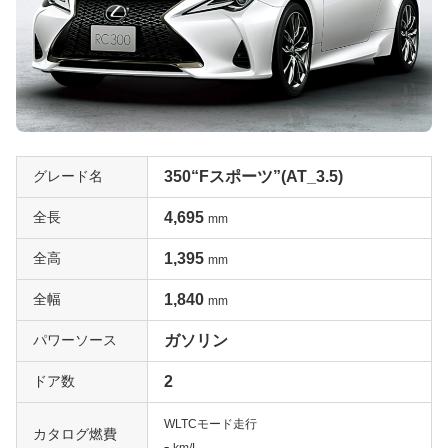
グレード名
350“Fスポーツ”(AT_3.5)
全長
4,695
mm
全高
1,395
mm
全幅
1,840
mm
パワーソース
ガソリン
ドア数
2
WLTCモード走行
カタログ燃費
-