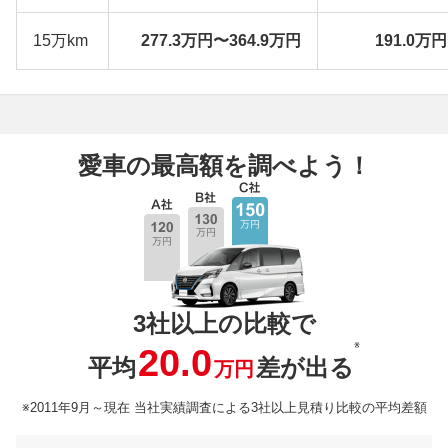
15万km
277.3万円〜364.9万円
191.0万
愛車の最高額を調べよう！
3社以上の比較で
※
20.0
平均
差が出る
万円
※2011年9月～現在 当社実績調査による3社以上見積り比較の平均差額