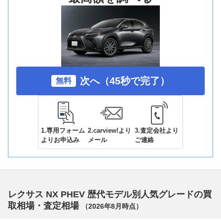
次へ（45秒で完了）
無料
1.専用フォーム
2.carview!より
3.査定会社より
よりお申込み
メール
ご連絡
レクサス NX PHEV 歴代モデル別人気グレードの買
取相場・査定相場
（
2026年8月
時点）