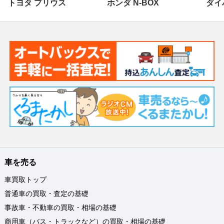
トヨタ プリウス
ホンダ N-BOX
ダイ
車を売る
車買取トップ
普通車の買取・査定の基礎
事故車・不動車の買取・相場の基礎
商用車（バス・トラックなど）の買取・相場の基礎