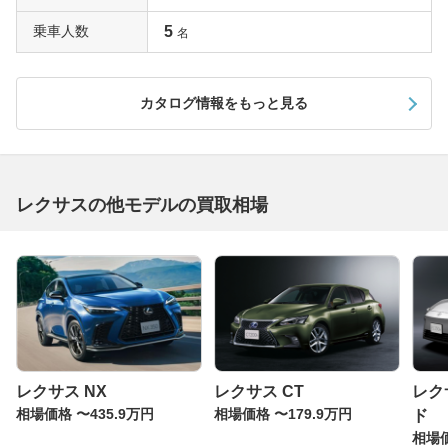
乗車人数
5
名
カタログ情報をもっと見る
レクサスの他モデルの買取相場
レクサス NX
レクサス CT
レク
相場価格 〜435.9万円
相場価格 〜179.9万円
ド
相場価