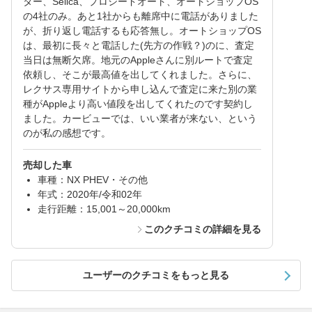
ター、Sellca、プロシードオート、オートショップOS
の4社のみ。あと1社からも離席中に電話がありました
が、折り返し電話するも応答無し。オートショップOS
は、最初に長々と電話した(先方の作戦？)のに、査定
当日は無断欠席。地元のAppleさんに別ルートで査定
依頼し、そこが最高値を出してくれました。さらに、
レクサス専用サイトから申し込んで査定に来た別の業
種がAppleより高い値段を出してくれたのです契約し
ました。カービューでは、いい業者が来ない、という
のが私の感想です。
売却した車
車種：NX PHEV・その他
年式：2020年/令和02年
走行距離：15,001～20,000km
このクチコミの詳細を見る
ユーザーのクチコミをもっと見る