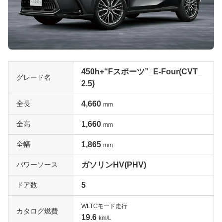
450h+“Fスポーツ”_E-Four(CVT_
グレード名
2.5)
全長
4,660
mm
全高
1,660
mm
全幅
1,865
mm
パワーソース
ガソリンHV(PHV)
ドア数
5
WLTCモード走行
カタログ燃費
19.6
km/L