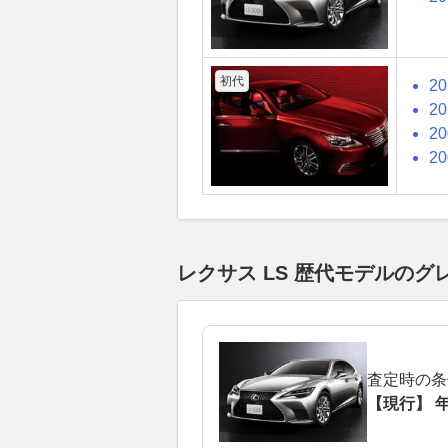
初代
2
2
2
2
レクサス LS 歴代モデルの
査定時の条
【現行】 年