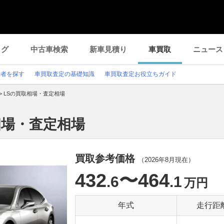
ログ
中古車検索
新車見積り
車買取
ニュース
業者を探す
車買取査定の基礎知識
車買取査定お役立ちガイド
>
LSの買取相場・査定相場
相場・査定相場
買取参考価格
（
2026年8月
現在）
432
〜464
.6
.1
万円
年式
走行距