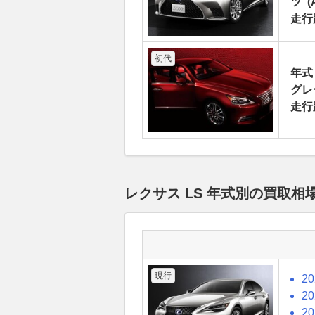
ツ”(A
走行
初代
年式
グレ
走行
レクサス LS 年式別の買取
現行
2
2
2