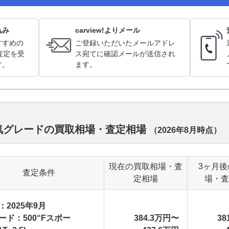
込み
carview!よりメール
すすめの
ご登録いただいたメールアドレ
査定を受
ス宛てに確認メールが送信され
す。
ます。
人気グレードの買取相場・査定相場
（
2026年8月
時点）
現在の買取相場・査
3ヶ月後
査定条件
定相場
場・査
：2025年9月
ード：500“Fスポー
384.3万円〜
38