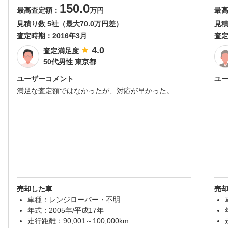
150.0
最高査定額：
万円
最
見積り数 5社（最大70.0万円差）
見積
査定時期：
2016年3月
査
4.0
査定満足度
50代男性 東京都
ユーザーコメント
ユ
満足な査定額ではなかったが、対応が早かった。
売却した車
売
車種：レンジローバー・不明
年式：2005年/平成17年
走行距離：90,001～100,000km