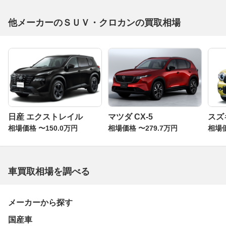
他メーカーのＳＵＶ・クロカンの買取相場
日産 エクストレイル
マツダ CX-5
スズ
相場価格 〜150.0万円
相場価格 〜279.7万円
相場価
車買取相場を調べる
メーカーから探す
国産車