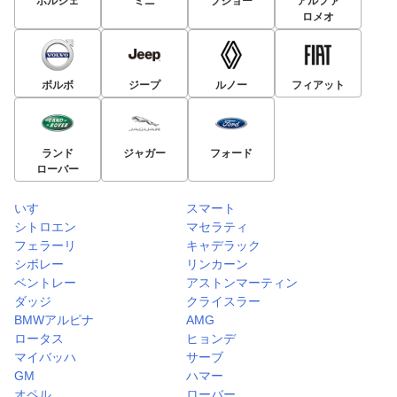
ポルシェ
ミニ
プジョー
アルファ
ロメオ
ボルボ
ジープ
ルノー
フィアット
ランド
ジャガー
フォード
ローバー
いすゞ
スマート
シトロエン
マセラティ
フェラーリ
キャデラック
シボレー
リンカーン
ベントレー
アストンマーティン
ダッジ
クライスラー
BMWアルピナ
AMG
ロータス
ヒョンデ
マイバッハ
サーブ
GM
ハマー
オペル
ローバー