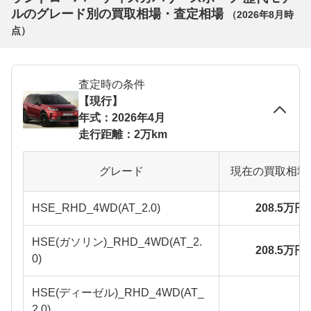
ルのグレード別の買取相場・査定相場
（
2026年8月
時
点）
査定時の条件
【現行】
年式：2026年4月
走行距離：2万km
グレード
現在の買取相場
HSE_RHD_4WD(AT_2.0)
208.5万円
HSE(ガソリン)_RHD_4WD(AT_2.
208.5万円
0)
HSE(ディーゼル)_RHD_4WD(AT_
2.0)