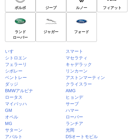
ボルボ
ジープ
ルノー
フィアット
ランド
ジャガー
フォード
ローバー
いすゞ
スマート
シトロエン
マセラティ
フェラーリ
キャデラック
シボレー
リンカーン
ベントレー
アストンマーティン
ダッジ
クライスラー
BMWアルピナ
AMG
ロータス
ヒョンデ
マイバッハ
サーブ
GM
ハマー
オペル
ローバー
MG
ランチア
サターン
光岡
アバルト
DSオートモビル