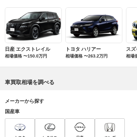
日産 エクストレイル
トヨタ ハリアー
スズ
相場価格 〜150.0万円
相場価格 〜263.2万円
相場価
車買取相場を調べる
メーカーから探す
国産車