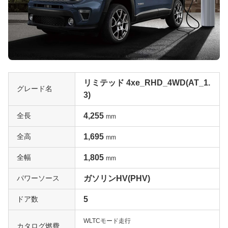
リミテッド 4xe_RHD_4WD(AT_1.
グレード名
3)
全長
4,255
mm
全高
1,695
mm
全幅
1,805
mm
パワーソース
ガソリンHV(PHV)
ドア数
5
WLTCモード走行
カタログ燃費