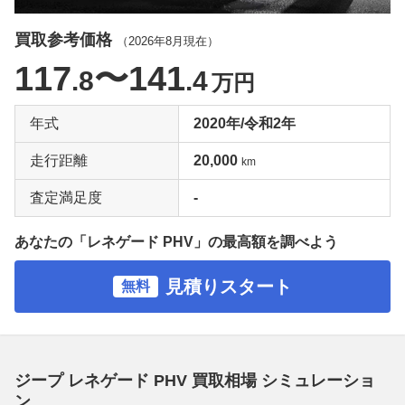
買取参考価格
（
2026年8月
現在）
117
〜141
.8
.4
万円
年式
2020年/令和2年
走行距離
20,000
km
査定満足度
-
あなたの「レネゲード PHV」の最高額を調べよう
見積りスタート
無料
ジープ レネゲード PHV 買取相場 シミュレーショ
ン