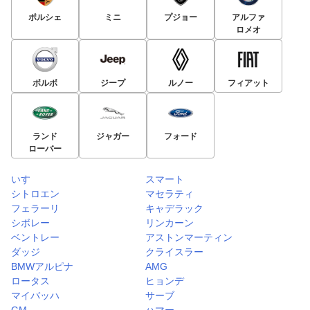
ポルシェ
ミニ
プジョー
アルファ
ロメオ
ボルボ
ジープ
ルノー
フィアット
ランド
ジャガー
フォード
ローバー
いすゞ
スマート
シトロエン
マセラティ
フェラーリ
キャデラック
シボレー
リンカーン
ベントレー
アストンマーティン
ダッジ
クライスラー
BMWアルピナ
AMG
ロータス
ヒョンデ
マイバッハ
サーブ
GM
ハマー