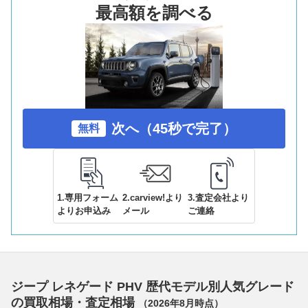
最高額を調べる
次へ（45秒で完了）
無料
1.専用フォーム
2.carview!より
3.査定会社より
よりお申込み
メール
ご連絡
ジープ レネゲード PHV 歴代モデル別人気グレード
の買取相場・査定相場
（
2026年8月
時点）