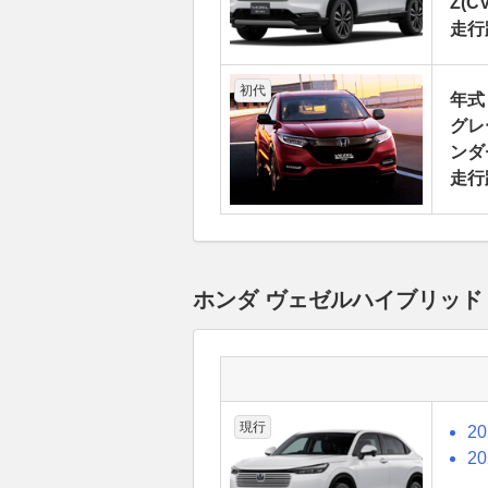
Z(CV
走行
初代
年式
グレ
ンダ
走行
ホンダ ヴェゼルハイブリッド
現行
2
2