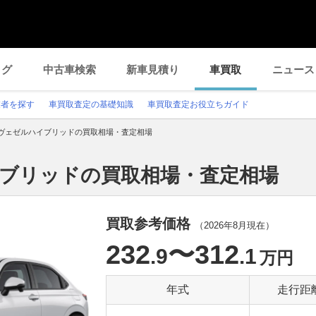
ログ
中古車検索
新車見積り
車買取
ニュース
業者を探す
車買取査定の基礎知識
車買取査定お役立ちガイド
ヴェゼルハイブリッドの買取相場・査定相場
イブリッドの買取相場・査定相場
買取参考価格
（
2026年8月
現在）
232
〜312
.9
.1
万円
年式
走行距