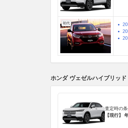
初代
2
2
2
ホンダ ヴェゼルハイブリッ
査定時の条
【現行】 年