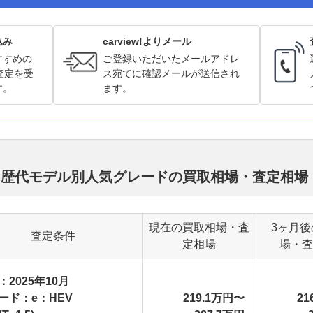
込み
carview!よりメール
すすめの
ご登録いただいたメールアドレ
査定を受
ス宛てに確認メールが送信され
す。
ます。
ド 歴代モデル別人気グレードの買取相場・査定相場
現在の買取相場・査
3ヶ月後
査定条件
定相場
場・査
：2025年10月
ード：e：HEV
219.1万円〜
21