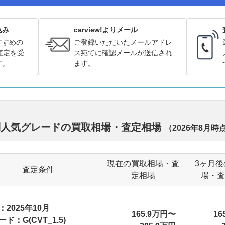
込み
carview!よりメール
すすめの
ご登録いただいたメールアドレ
査定を受
ス宛てに確認メールが送信され
す。
ます。
別人気グレードの買取相場・査定相場
（
2026年8月
時
現在の買取相場・査
3ヶ月後
査定条件
定相場
場・査
：2025年10月
165.9万円〜
16
ド：G(CVT_1.5)