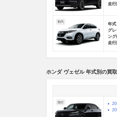
走行
初代
年式
グレ
ング(
走行
ホンダ ヴェゼル 年式別の買
現行
2
2