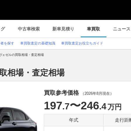
ログ
中古車検索
新車見積り
車買取
ニュース
業者を探す
車買取査定の基礎知識
車買取査定お役立ちガイド
ヴェゼルの買取相場・査定相場
買取相場・査定相場
買取参考価格
（
2026年8月
現在）
197
〜246
.7
.4
万円
年式
走行距