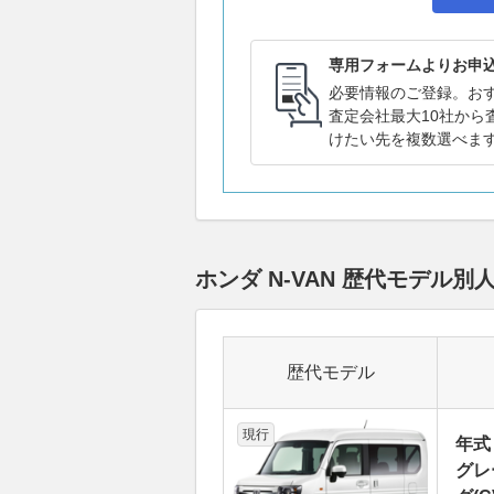
専用フォームよりお申
必要情報のご登録。お
査定会社最大10社から
けたい先を複数選べま
ホンダ N-VAN 歴代モデ
歴代モデル
現行
年式
グレ