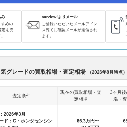
込み
carview!よりメール
すすめの
ご登録いただいたメールアドレ
査定を受
ス宛てに確認メールが送信され
す。
ます。
ル別人気グレードの買取相場・査定相場
（
2026年8月
時点
現在の買取相場・査
3ヶ月後
査定条件
定相場
場・査
：2026年3月
ード：G・ホンダセンシン
66.3万円〜
6