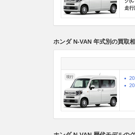
グ(C
走行
ホンダ N-VAN 年式別の買
現行
2
2
ホンダ N-VAN 歴代モデル