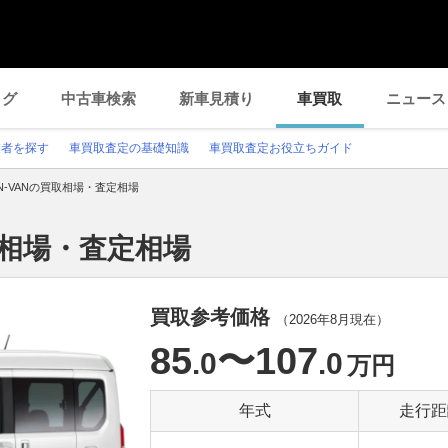
ログ
中古車検索
新車見積り
車買取
ニュース
業者を探す
車買取査定の基礎知識
車買取査定お役立ちガイド
N-VANの買取相場・査定相場
取相場・査定相場
買取参考価格
（
2026年8月
現在）
85
〜107
.0
.0
万円
年式
走行距