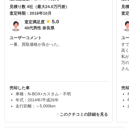
見積り数 4社（最大24.0万円差）
見積
査定時期：
2016年10月
査
5.0
査定満足度
40代男性 奈良県
ユーザーコメント
ユ
一番、買取価格が良かった。
す
高
私が
万
さ
売却した車
売
車種：N-BOX+カスタム・不明
年式：2014年/平成26年
走行距離：～5,000km
このクチコミの詳細を見る