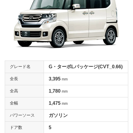
グレード名
G・ターボLパッケージ(CVT_0.66)
全長
3,395
mm
全高
1,780
mm
全幅
1,475
mm
パワーソース
ガソリン
ドア数
5