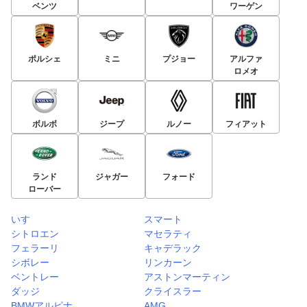
ベンツ
ワーゲン
ポルシェ
ミニ
プジョー
アルファ
ロメオ
ボルボ
ジープ
ルノー
フィアット
ランド
ジャガー
フォード
ローバー
いすゞ
スマート
シトロエン
マセラティ
フェラーリ
キャデラック
シボレー
リンカーン
ベントレー
アストンマーティン
ダッジ
クライスラー
BMWアルピナ
AMG