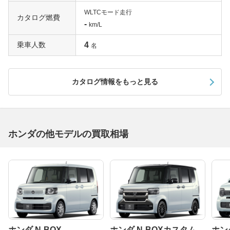
WLTCモード走行
カタログ燃費
-
km/L
乗車人数
4
名
カタログ情報をもっと見る
ホンダの他モデルの買取相場
ホンダ N-BOX
ホンダ N-BOXカスタム
ホンダ