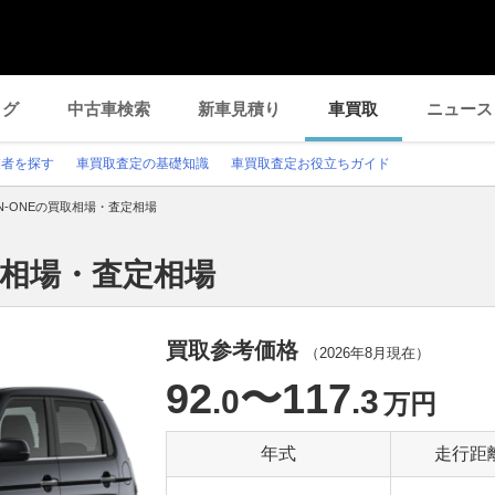
ログ
中古車検索
新車見積り
車買取
ニュース
業者を探す
車買取査定の基礎知識
車買取査定お役立ちガイド
N-ONEの買取相場・査定相場
取相場・査定相場
買取参考価格
（
2026年8月
現在）
92
〜117
.0
.3
万円
年式
走行距