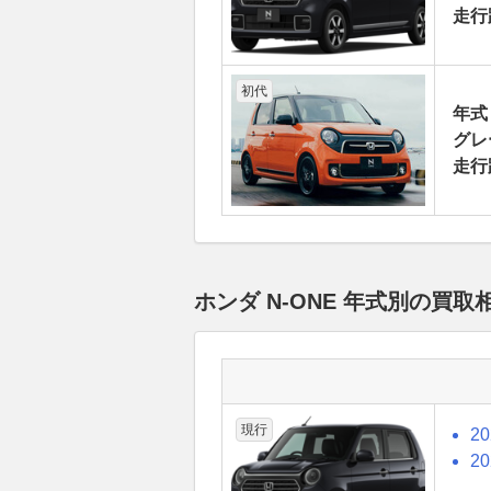
走行
初代
年式
グレー
走行
ホンダ N-ONE 年式別の買
現行
2
2