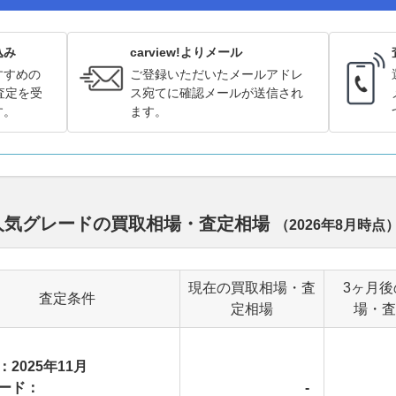
込み
carview!よりメール
すすめの
ご登録いただいたメールアドレ
査定を受
ス宛てに確認メールが送信され
す。
ます。
ル別人気グレードの買取相場・査定相場
（
2026年8月
時点
現在の買取相場・査
3ヶ月後
査定条件
定相場
場・査
：2025年11月
ード：
-