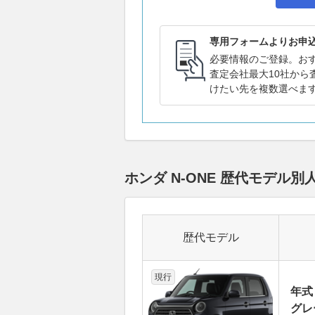
専用フォームよりお申
必要情報のご登録。お
査定会社最大10社から
けたい先を複数選べま
ホンダ N-ONE 歴代モデ
歴代モデル
現行
年式
グレ