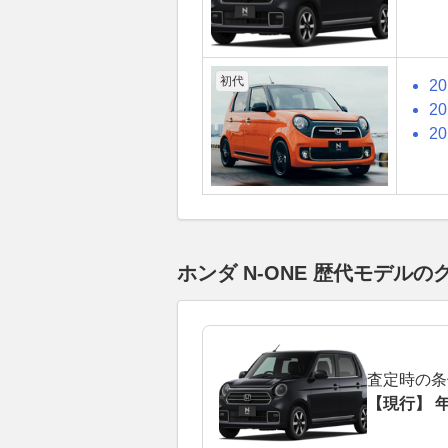
初代
2
2
2
ホンダ N-ONE 歴代モデ
査定時の条
【現行】 年