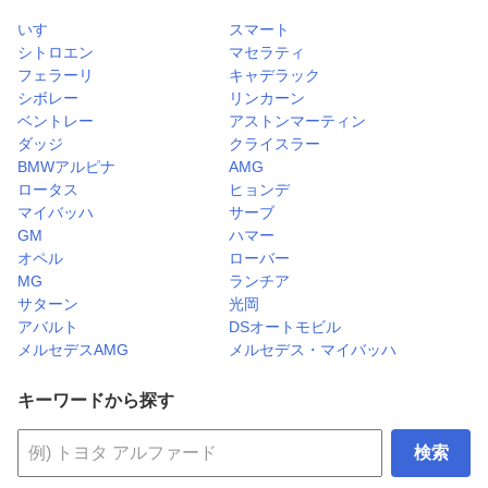
いすゞ
スマート
シトロエン
マセラティ
フェラーリ
キャデラック
シボレー
リンカーン
ベントレー
アストンマーティン
ダッジ
クライスラー
BMWアルピナ
AMG
ロータス
ヒョンデ
マイバッハ
サーブ
GM
ハマー
オペル
ローバー
MG
ランチア
サターン
光岡
アバルト
DSオートモビル
メルセデスAMG
メルセデス・マイバッハ
キーワードから探す
検索