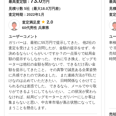
73.0
最高査定額：
万円
最
見積り数 5社（最大18.0万円差）
見積
査定時期：
2022年1月
査
2.0
査定満足度
60代男性 兵庫県
ユーザーコメント
ユ
ガリバーは、最初に55万円で提示してきた。 他2社の
車
査定を受けようと訪問したが、金額の提示をせず、今
で 
決めるならいくらがいいですか？の一点張りで結局金
売
額の提示すらしなかった。 それに引き換え、ビッグモ
時
ーターは他社の金額を聞かないで、できるだけ高い金
額を提示してきたこと。 その真摯で誠意ある企業姿勢
に共感できたので決めました。 また連絡方法がTELだ
けなのは止めていただきたい。 日時関係なくかけてこ
られるのは迷惑でした。 できるなら、メールでやり取
りができるようにしてもらいたい。 この状況が変わら
なければ、結局ビッグモーターとガリバーにしか客は
集まらないと思い、中古車市場が寡占状態になってし
まうことを懸念します。
売