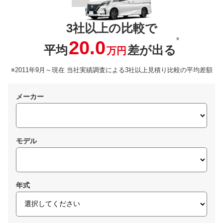
3社以上の比較で
※
20.0
平均
差が出る
万円
※2011年9月～現在 当社実績調査による3社以上見積り比較の平均差額
メーカー
モデル
年式