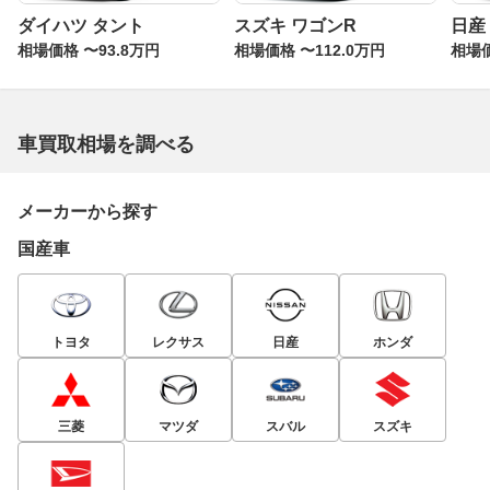
ダイハツ タント
スズキ ワゴンR
日産
相場価格 〜93.8万円
相場価格 〜112.0万円
相場価
車買取相場を調べる
メーカーから探す
国産車
トヨタ
レクサス
日産
ホンダ
三菱
マツダ
スバル
スズキ