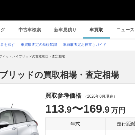
ログ
中古車検索
新車見積り
車買取
ニュース
業者を探す
車買取査定の基礎知識
車買取査定お役立ちガイド
フィットハイブリッドの買取相場・査定相場
イブリッドの買取相場・査定相場
買取参考価格
（
2026年8月
現在）
113
〜169
.9
.9
万円
年式
走行距