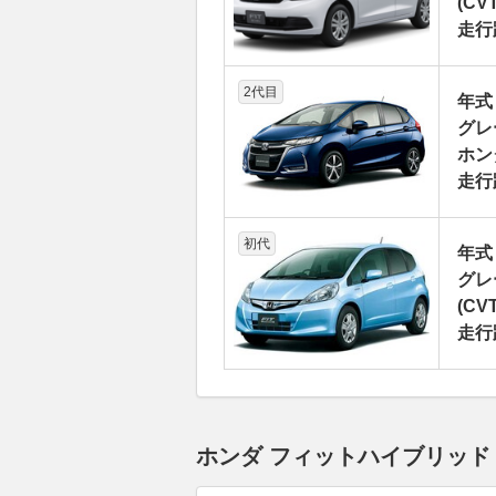
(CVT
走行
2代目
年式
グレ
ホン
走行
初代
年式
グレ
(CVT
走行
ホンダ フィットハイブリッド