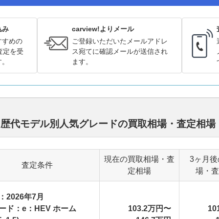
込み
carview!よりメール
すすめの
ご登録いただいたメールアドレ
査定を受
ス宛てに確認メールが送信され
す。
ます。
ド 歴代モデル別人気グレードの買取相場・査定相場
現在の買取相場・査
3ヶ月後
査定条件
定相場
場・査
：2026年7月
ード：e：HEV ホーム
103.2万円〜
10