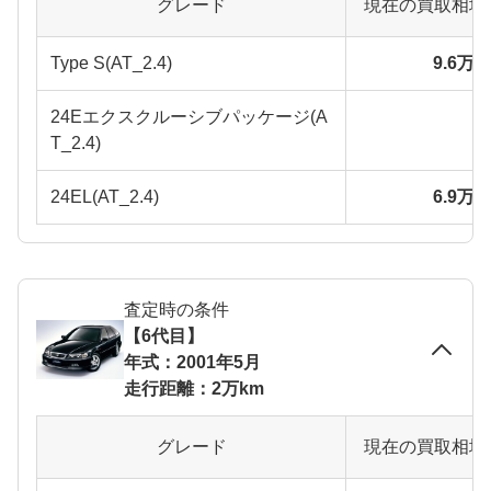
グレード
現在の買取相場
Type S(AT_2.4)
9.6万
24Eエクスクルーシブパッケージ(A
T_2.4)
24EL(AT_2.4)
6.9万
査定時の条件
【6代目】
年式：2001年5月
走行距離：2万km
グレード
現在の買取相場