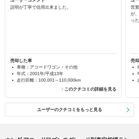
ユーザーコメント
ユ
説明が丁寧で信用出来ました。
営
が
っ
売却した車
売
車種：アコードワゴン・その他
年式：2001年/平成13年
走行距離：100,001～110,000km
このクチコミの詳細を見る
ユーザーのクチコミをもっと見る