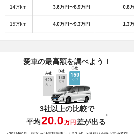
14万km
3.6万円〜8.9万円
0.8
15万km
4.0万円〜9.3万円
1.3
愛車の最高額を調べよう！
3社以上の比較で
※
20.0
平均
差が出る
万円
※2011年9月～現在 当社実績調査による3社以上見積り比較の平均差額