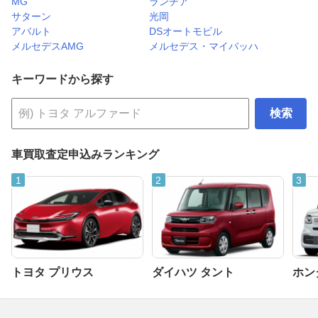
MG
ランチア
サターン
光岡
アバルト
DSオートモビル
メルセデスAMG
メルセデス・マイバッハ
キーワードから探す
検索
車買取査定申込みランキング
トヨタ プリウス
ダイハツ タント
ホンダ