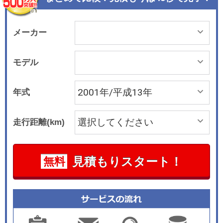
よってハンドリングをアシス トするEPSを採用。
可変ステアリングギアレシオのVGRと相まって、
インパネに設置し たスイッチによりドライバーの
メーカー
好みに応じた操舵力の選択が可能だ。エンジンは
2.3 リッターのいずれもVTEC。スポーティグレー
モデル
ドのSiRはDOHCとなる。トランスミッショ ンは4
速ATのみ。駆動方式はFFと、独自のデュアルポン
年式
プ式リアルタイム4WDの選択が 可能だ。デュアル
SRSエアバッグやABSなどひととおりの安全装備
走行距離(km)
は全車標準だ。
見積もりスタート！
無料