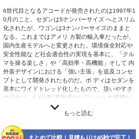
6世代目となるアコードが発売されたのは1997年1
0月のこと。セダンは5ナンバーサイズ へとスリム
化されたが、ワゴンは3ナンバーサイズのままと
なる。これまではアメリ カ製の輸入車だったが、
国内生産モデルへと変更された。環境保全対応や
安全性能な ど社会適合性の実現を基本に、「クル
マを操る楽しさ」や「高効率・高機能」そして 内
外装デザインにおける「強い主張」を追及コンセ
プトとして開発されたものだ。ボ ディはセダンを
基本にワイドトレッド化したもので、扱いやすさ
のほかに、6:4分割 可倒式のリアシートの採用な
ど、ワゴンならではの使い勝手を追求している。
もっと読む
インテ リアはスポーティさと上質感を融合させた
もので、ゆとりに加えて自由度の拡大を演 出して
いる。ステアリングには電動モーターの駆動力に
まとめて比較！見積もりは45秒で完了！