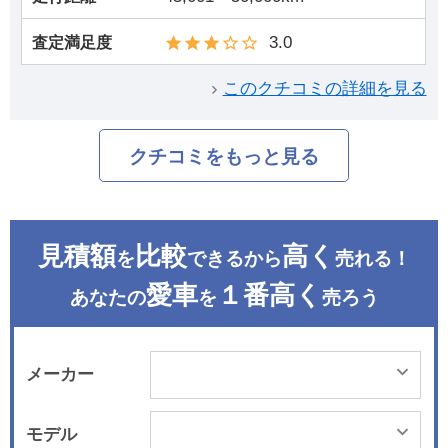
3.0
査定満足度
このクチコミの詳細を見る
クチコミをもっと見る
見積額
比較
高く
を
できるから
売れる！
愛車
１番高く
あなたの
を
売ろう
メーカー
モデル