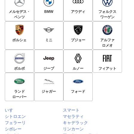
メルセデス・
BMW
アウディ
フォルクス
ベンツ
ワーゲン
ポルシェ
ミニ
プジョー
アルファ
ロメオ
ボルボ
ジープ
ルノー
フィアット
ランド
ジャガー
フォード
ローバー
いすゞ
スマート
シトロエン
マセラティ
フェラーリ
キャデラック
シボレー
リンカーン