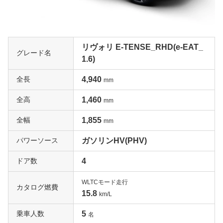
リヴォリ E-TENSE_RHD(e-EAT_
グレード名
1.6)
全長
4,940
mm
全高
1,460
mm
全幅
1,855
mm
パワーソース
ガソリンHV(PHV)
ドア数
4
WLTCモード走行
カタログ燃費
15.8
km/L
乗車人数
5
名