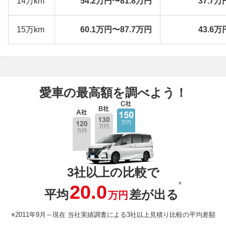
14万km
54.2万円〜81.8万円
37.7万
15万km
60.1万円〜87.7万円
43.6万
愛車の最高額を調べよう！
3社以上の比較で
※
20.0
平均
差が出る
万円
※2011年9月～現在 当社実績調査による3社以上見積り比較の平均差額