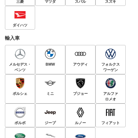
三菱
マツダ
スバル
スズキ
ダイハツ
輸入車
メルセデス・
BMW
アウディ
フォルクス
ベンツ
ワーゲン
ポルシェ
ミニ
プジョー
アルファ
ロメオ
ボルボ
ジープ
ルノー
フィアット