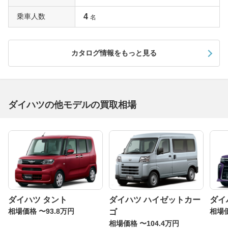
と名づけられたエクステリアは先代ほどの個性は見られな
乗車人数
4
名
いが、ソリッドな面とエッジの効いたボディラインは硬質
で質感の高さを印象づけるもの。先代に対してホイールベ
ースを30mm延長し、当時としてはクラス最長の2390mm
カタログ情報をもっと見る
としたおかげで居住空間はさらに拡大している。インテリ
アの質感もハイレベルでコラムATのシートはすべてベン
チタイプとなっている。荷室の使い勝手も向上し、先代ま
でのダブルフォールディング機構に対して、3代目はシー
ダイハツの他モデルの買取相場
トバックを倒すだけでフラットなフロアが得られた。また
横開き式のリヤゲートはオプションで跳ね上げ式も選べる
ようになった。エンジンはRタイプに3気筒ターボを設
定、メインは58馬力のNAだ。
斬新なワンモーションフォルムを採用した4代目ムーヴ
ムーヴのDNAである「ビッグキャビン＆コンパクトノー
ズ」をさらに進化させたのが2006年10月にデビューした4
ダイハツ タント
ダイハツ ハイゼットカー
ダイ
代目ムーヴ。4代目はスクエアデザインのライバルに対し
相場価格 〜93.8万円
相場価
ゴ
て新しさを印象づけるワンモーションフォルムを採用し
相場価格 〜104.4万円