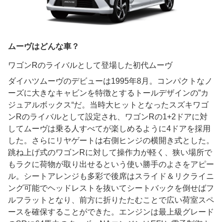
ムーヴはどんな車？
ワゴンRのライバルとして登場した初代ムーヴ
ダイハツムーヴのデビューは1995年8月。コンパクトなノ
ーズに大きなキャビンを特徴とするトールデザインの”カ
ジュアルボックス“だ。当時大ヒットとなったスズキワゴ
ンRのライバルとして設定され、ワゴンRの1+2ドアに対
してムーヴは乗る人すべてが楽しめるように4ドアを採用
した。さらにリヤゲートは右側ヒンジの横開き式とした。
跳ね上げ式のワゴンRに対して操作力が軽く、狭い場所で
もラクに荷物が取り出せるという使い勝手のよさをアピー
ル。シートアレンジも多彩で後席はスライド＆リクライニ
ング可能でヘッドレストを抜いてシートバックを倒せばフ
ルフラットとなり、前方に折りたたむことで広い荷室スペ
ースを確保することができた。エンジンは最上級グレード