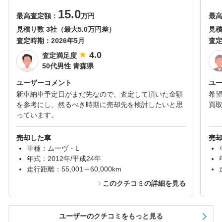
15.0
最高査定額：
万円
最
見積り数 3社（最大5.0万円差）
見積
査定時期：
2026年5月
査
4.0
査定満足度
50代男性 青森県
ユーザーコメント
ユ
新車納車予定日がまだ先なので、査定して頂いた金額
希
を参考にし、然るべき時期に売却先を検討したいと思
買
っています。
売却した車
売
車種：ムーヴ・L
年式：2012年/平成24年
走行距離：55,001～60,000km
このクチコミの詳細を見る
ユーザーのクチコミをもっと見る