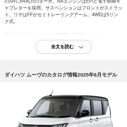
のSRに64馬力のターボ、NAエンジンはEFIと電子制御キ
ャブレターを採用。サスペンションはフロントがストラッ
ト、リヤはFFがセミトレーリングアーム、4WDは5リン
ク式。
ワゴンRのライバルとして登場した初代ムーヴ
ダイハツムーヴのデビューは1995年8月。コンパクトなノ
全文を読む
ーズに大きなキャビンを特徴とするトールデザインの”カ
ジュアルボックス“だ。当時大ヒットとなったスズキワゴ
ンRのライバルとして設定され、ワゴンRの1+2ドアに対
してムーヴは乗る人すべてが楽しめるように4ドアを採用
ダイハツ ムーヴのカタログ情報2025年6月モデル
した。さらにリヤゲートは右側ヒンジの横開き式とした。
跳ね上げ式のワゴンRに対して操作力が軽く、狭い場所で
もラクに荷物が取り出せるという使い勝手のよさをアピー
ル。シートアレンジも多彩で後席はスライド＆リクライニ
ング可能でヘッドレストを抜いてシートバックを倒せばフ
ルフラットとなり、前方に折りたたむことで広い荷室スペ
ースを確保することができた。エンジンは最上級グレード
のSRに64馬力のターボ、NAエンジンはEFIと電子制御キ