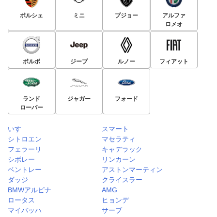
2014年12月に登場。標準仕様は大型ヘッドライトに前後
ポルシェ
ミニ
プジョー
アルファ
フェンダーアーチを強調させた、どっしりとしたシルエッ
ロメオ
トを特徴としており、ホワイトルーフのツートーンカラー
も選択も可能だ。インテリアはダークグレー、ホワイト、
クレージュの3トーンのコーディネートで明るく上質な仕
ボルボ
ジープ
ルノー
フィアット
上がり。キャビンはクラストップレベルの広さを確保。ム
ーヴの個性でもあった横開きのバックドアは跳ね上げ式に
変更されている。スマートアシストは誤後進抑制機能をプ
ランド
ジャガー
フォード
ラス。VSC＆TRC、ヒルホールドシステムは全車に標準
ローバー
装備されている。エンジンはNA（自然吸気）とターボを
設定し、NAはJC08モード31.0㎞/L（FF）の経済性を実
いすゞ
スマート
現。15年5月の改良ではスマートアシストがⅡに進化、17
シトロエン
マセラティ
年8月のマイチェンでは内外装を一部変更し、装備内容の
フェラーリ
キャデラック
シボレー
リンカーン
見直しが行われた。先進安全装備についても歩行者に対し
ベントレー
アストンマーティン
て自動ブレーキが作動するスマートアシストⅢが採用され
ダッジ
クライスラー
ている。
BMWアルピナ
AMG
ロータス
ヒョンデ
ムーヴの人気モデル・グレード
マイバッハ
サーブ