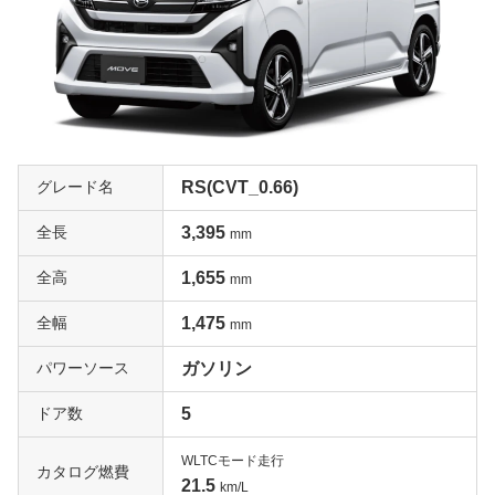
ャブレターを採用。サスペンションはフロントがストラッ
ト、リヤはFFがセミトレーリングアーム、4WDは5リン
ク式。
新規格を適用した2代目ムーヴ
2代目は新規格の適用となった1998年10月にフルモデルチ
グレード名
RS(CVT_0.66)
ェンジ。衝突安全性の向上を目的とした新規格化だが、ホ
イールベースの延長も含めて居住空間の余裕は増してい
全長
3,395
mm
る。どことなくヨーロッパ調のセンスを感じさせるエクス
テリアデザインは、巨匠ジウジアーロ率いるイタルデザイ
全高
1,655
mm
ンの手によるもの。標準仕様のエンジンはベーシックな4
5馬力と可変バルブタイミング機構を採用した58馬力仕様
全幅
1,475
mm
の２タイプを設定。コラムシフトの設定、ベンチシート採
パワーソース
ガソリン
用の特別仕様車「ハローキティ」もラインアップされてい
る。
ドア数
5
荷室の使い勝手が向上した3代目ムーヴ
WLTCモード走行
カタログ燃費
21.5
km/L
3代目は2002年10月にデビュー。「新スペースフォルム」