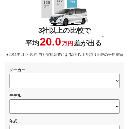
3社以上の比較で
※
20.0
平均
差が出る
万円
※2011年9月～現在 当社実績調査による3社以上見積り比較の平均差額
メーカー
モデル
年式