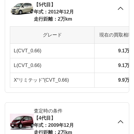
【5代目】
年式：2012年12月
走行距離：2万km
グレード
現在の買取相場
L(CVT_0.66)
9.1万
L(CVT_0.66)
9.1万
X“リミテッド”(CVT_0.66)
9.9万
査定時の条件
【4代目】
年式：2009年12月
走行距離：2万km