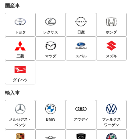
KF-VE型エンジンはパワー、トルクともダウンしたが、ア
国産車
イドリングシステムの採用も加えてクラストップレベルの
経済性（10・15モード燃費27.0㎞/L）を実現したが、201
2年9月にフルモデルチェンジを行った減速エネルギー回
生機構「エネチャージ」採用のワゴンRにクラスナンバー
トヨタ
レクサス
日産
ホンダ
1（同28.8㎞/L）の座を奪われている。
2012年12月には劣勢を挽回すべく、ビッグマイナーチェ
ンジが行われている。フロントマスクを中心に一新し、イ
三菱
マツダ
スバル
スズキ
ンテリアでもセンターメーターを廃止して運転席前に移動
した。フロントベンチシートも運転席側が広い6:4分割と
したことでドライバーがゆったりできるように改良されて
ダイハツ
いる。装備においてもレーザーレーダーを用いたしたスマ
ートアシストを設定。誤発進抑制機能や先行車発進お知ら
輸入車
せ機能が備わった。燃費も当時のワゴンRを上まわるJC0
8モード29.0㎞/Lを実現した。
メルセデス・
BMW
アウディ
フォルクス
スマアシに誤後進抑制機能もプラス、完成度に磨きが掛か
ベンツ
ワーゲン
った6代目ムーヴ
「次世代ベストスモール」を目指して開発された6代目は