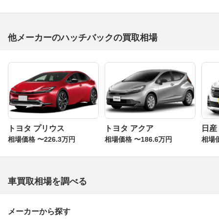
た。ホイールベースはさらに延長され、FFベースでは限
界レベルの2490mmにまで延長されている。タイヤを四隅
に追いやったことことによりデザイン的にも背の高さを意
他メーカーのハッチバックの買取相場
識させないプロポーションを実現。室内長も当時のタント
を上まわる2110mm（タントは2000mm）となり、軽では
トップの前後カップルディスタンスを確保している。イン
テリア全体の質感も向上し、アーチシェイプのインパネに
はセンターメーターを装着。キーフリーシステムに対応し
たプッシュボタンスタートシステムを軽では初めて導入
し、さらにリバース連動ドアミラー（軽初）、リバース連
動リヤワイパー、オートライトなど、小型車並みの装備が
トヨタ プリウス
トヨタ アクア
日産
用意されていた。
相場価格 〜226.3万円
相場価格 〜186.6万円
相場価
5代目ムーヴの鍵は低燃費
5代目は2010年12月に登場した。今回のフルモデルチェン
車買取相場を調べる
ジでは燃費性能を向上させるためにプラットフォームを一
新。車重の軽量化とともにエンジンの吸気効率を高める目
的でホイールベースの35mm短縮化を行った。搭載される
メーカーから探す