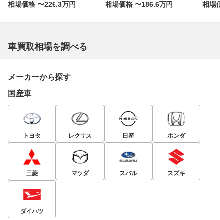
相場価格 〜226.3万円
相場価格 〜186.6万円
相場価
車買取相場を調べる
メーカーから探す
国産車
トヨタ
レクサス
日産
ホンダ
三菱
マツダ
スバル
スズキ
ダイハツ