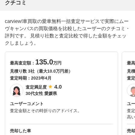
クチコミ
carview!車買取の愛車無料一括査定サービスで実際にムー
ヴキャンバスの買取価格を比較したユーザーのクチコミ・
評判です。 見積り社数と査定比較で得した金額をチェッ
クしましょう。
135.0
最高査定額：
万円
最
見積り数 3社（最大10.0万円差）
見積
査定時期：
2023年4月
査
4.0
査定満足度
30代女性 愛媛県
ユーザーコメント
ユ
査定金額とその時折りのアドバイス。
査
高
売却した車
売