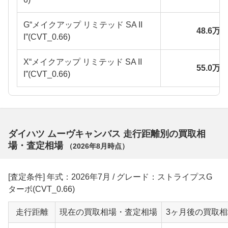
G“メイクアップ リミテッド SA II
48.6万
I”(CVT_0.66)
X“メイクアップ リミテッド SA II
55.0万
I”(CVT_0.66)
ダイハツ ムーヴキャンバス 走行距離別の買取相
場・査定相場
（
2026年8月
時点）
[査定条件] 年式：2026年7月 / グレード：ストライプスG
ターボ(CVT_0.66)
走行距離
現在の買取相場・査定相場
3ヶ月後の買取