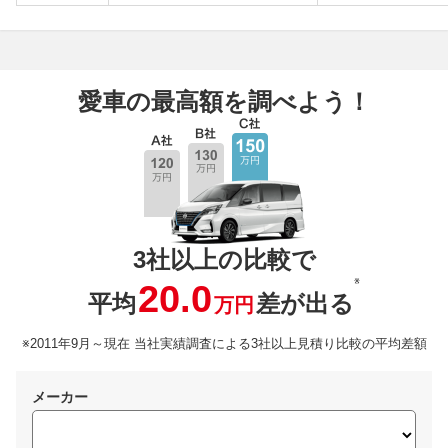
愛車の最高額を調べよう！
3社以上の比較で
※
20.0
平均
差が出る
万円
※2011年9月～現在 当社実績調査による3社以上見積り比較の平均差額
メーカー