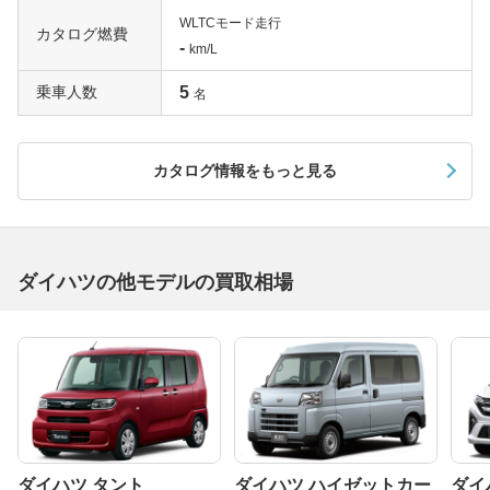
WLTCモード走行
カタログ燃費
-
km/L
乗車人数
5
名
カタログ情報をもっと見る
ダイハツの他モデルの買取相場
ダイハツ タント
ダイハツ ハイゼットカー
ダイ