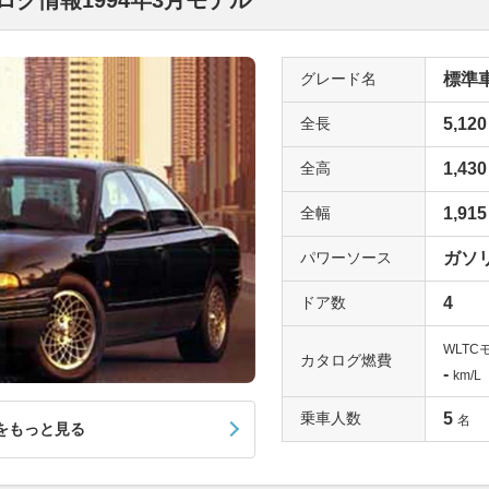
グ情報1994年3月モデル
グレード名
標準車_
全長
5,120
全高
1,430
全幅
1,915
パワーソース
ガソ
ドア数
4
WLTC
カタログ燃費
-
km/L
乗車人数
5
名
をもっと見る