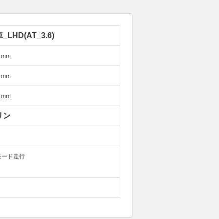
LHD(AT_3.6)
mm
mm
mm
リン
モード走行