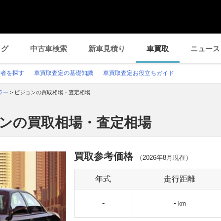
ログ
中古車検索
新車見積り
車買取
ニュース
業者を探す
車買取査定の基礎知識
車買取査定お役立ちガイド
ラー
>
ビジョンの買取相場・査定相場
ョンの買取相場・査定相場
買取参考価格
（
2026年8月
現在）
年式
走行距離
-
-
km