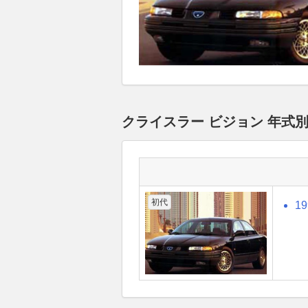
クライスラー ビジョン 年式
初代
1