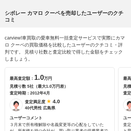
シボレー カマロ クーペを売却したユーザーのクチ
コミ
carview!車買取の愛車無料一括査定サービスで実際にカマ
ロ クーペの買取価格を比較したユーザーのクチコミ・評
判です。 見積り社数と査定比較で得した金額をチェック
しましょう。
1.0
最高査定額：
万円
最
見積り数 5社（最大1.0万円差）
見積
査定時期：
2012年4月
査
4.0
査定満足度
40代男性 広島県
ユーザーコメント
ユ
３月末で所有権解除や名義変更等の心配をしていた
査
が、所有権を持つ会社が、買い取り業者の提携業者で
と