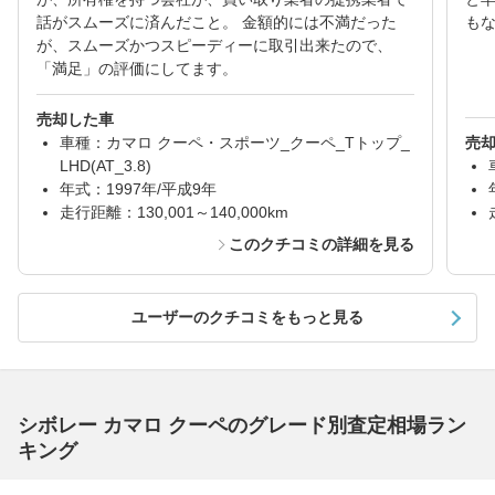
話がスムーズに済んだこと。 金額的には不満だった
も
が、スムーズかつスピーディーに取引出来たので、
「満足」の評価にしてます。
売却した車
車種：カマロ クーペ・スポーツ_クーペ_Tトップ_
売
LHD(AT_3.8)
年式：1997年/平成9年
走行距離：130,001～140,000km
このクチコミの詳細を見る
ユーザーのクチコミをもっと見る
シボレー カマロ クーペのグレード別査定相場ラン
キング