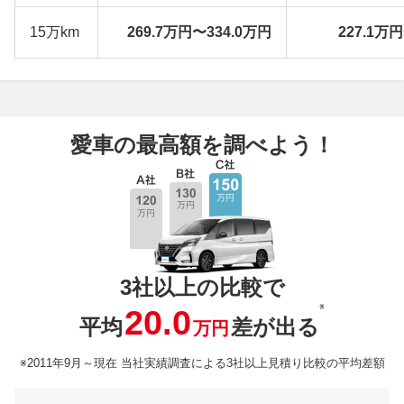
15万km
269.7万円〜334.0万円
227.1万
愛車の最高額を調べよう！
3社以上の比較で
※
20.0
平均
差が出る
万円
※2011年9月～現在 当社実績調査による3社以上見積り比較の平均差額