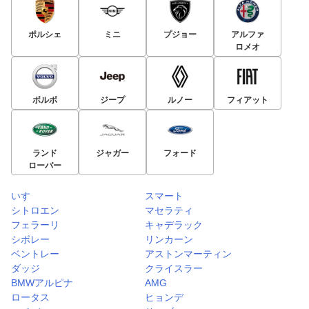
ポルシェ
ミニ
プジョー
アルファ
ロメオ
ボルボ
ジープ
ルノー
フィアット
ランド
ジャガー
フォード
ローバー
いすゞ
スマート
シトロエン
マセラティ
フェラーリ
キャデラック
シボレー
リンカーン
ベントレー
アストンマーティン
ダッジ
クライスラー
BMWアルピナ
AMG
ロータス
ヒョンデ