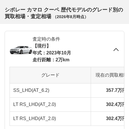
シボレー カマロ クーペ 歴代モデルのグレード別の
買取相場・査定相場
（
2026年8月
時点）
査定時の条件
【現行】
年式：2023年10月
走行距離：2万km
グレード
現在の買取相場
SS_LHD(AT_6.2)
357.7万円
LT RS_LHD(AT_2.0)
302.4万円
LT RS_LHD(AT_2.0)
302.4万円