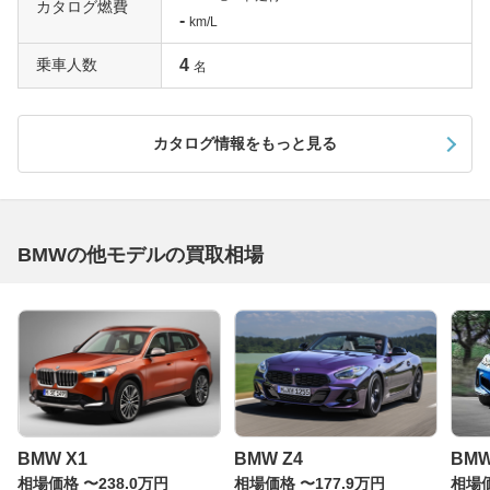
カタログ燃費
-
km/L
乗車人数
4
名
カタログ情報をもっと見る
BMWの他モデルの買取相場
BMW X1
BMW Z4
BM
相場価格 〜238.0万円
相場価格 〜177.9万円
相場価