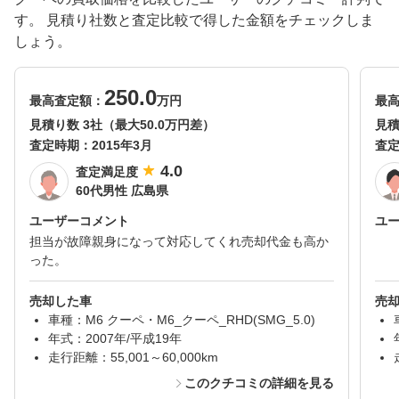
す。 見積り社数と査定比較で得した金額をチェックしま
しょう。
250.0
最高査定額：
万円
最
見積り数 3社（最大50.0万円差）
見積
査定時期：
2015年3月
査
4.0
査定満足度
60代男性 広島県
ユーザーコメント
ユ
担当が故障親身になって対応してくれ売却代金も高か
った。
売却した車
売
車種：M6 クーペ・M6_クーペ_RHD(SMG_5.0)
年式：2007年/平成19年
走行距離：55,001～60,000km
このクチコミの詳細を見る