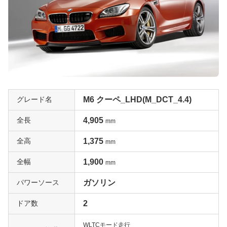
グレード名
M6 クーペ_LHD(M_DCT_4.4)
全長
4,905
mm
全高
1,375
mm
全幅
1,900
mm
パワーソース
ガソリン
ドア数
2
WLTCモード走行