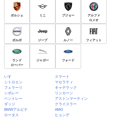
ポルシェ
ミニ
プジョー
アルファ
ロメオ
ボルボ
ジープ
ルノー
フィアット
ランド
ジャガー
フォード
ローバー
いすゞ
スマート
シトロエン
マセラティ
フェラーリ
キャデラック
シボレー
リンカーン
ベントレー
アストンマーティン
ダッジ
クライスラー
BMWアルピナ
AMG
ロータス
ヒョンデ