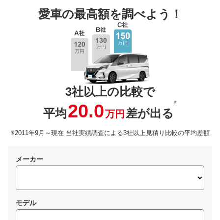
愛車の最高額を調べよう！
3社以上の比較で
※
20.0
平均
差が出る
万円
※2011年9月～現在 当社実績調査による3社以上見積り比較の平均差額
メーカー
モデル