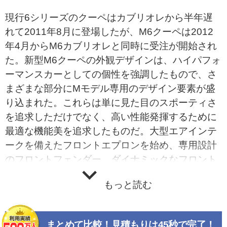
現行6シリーズのクーペはカブリオレから半年遅
れて2011年8月に登場したが、M6クーペは2012
年4月からM6カブリオレと同時に受注が開始され
た。新型M6クーペの外観デザインは、ハイパフォ
ーマンスカーとしての個性を強調したもので、さ
まざまな部分にMモデル専用のデザイン要素が盛
り込まれた。これらは単に見た目のスポーティさ
を追求しただけでなく、高い性能発揮するために
最適な機能美を追求したものだ。大型エアインテ
ークを備えたフロントエプロンを始め、専用設計
のフロントフェンダー、ダイナミックなフロント
ビューを強調する革新的なLEDヘッドライト、M
もっと読む
デュアルツインエキゾーストテールパイプ、空力
特性を最適化するリヤディフューザーを供えたリ
ヤエプロンなどがそれ。カーボンファイバー製の
まとめて比較！見積もりは45秒で完了！