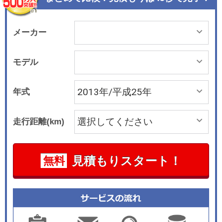
ルーフは、軽量化と同時に車両の重心を下げるこ
とで運動性能を向上させている。インテリアも手
触りの良いメリノレザーを使った本革シートやカ
メーカー
ーボンパネルなど、Mモデル専用の仕様が用意さ
れる。搭載エンジンはV型8気筒4.4リッターのMツ
モデル
インパワーターボで、ツインスクロールターボに
高精度直噴システムやバルブトロニックを組み合
年式
わせ、412kW(560ps)/680Nmのパワー＆トルクを
発生しする。レスポンスに優れた7速のDCTとの
走行距離(km)
組み合わせだ。7000回転までほとんどストレスな
く吹き上がるMモデルならではの高回転型出力特
性を実現した。またスタート/ストップ機能やブレ
見積もりスタート！
無料
ーキ・エネルギー回生システムなど最新技術を盛
り込んでおり、先代モデルに比べ、最高出力が1
0％、最大トルクが30％の向上を実現すると同時
に、燃料消費率は30％以上も向上させている。足