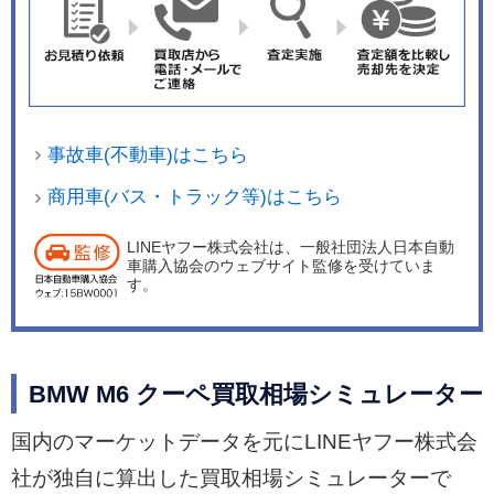
回りにはアクティブMディファレンシャルや電子
制御式サスペンションが採用されている。2013年
8月27日には前方車両への衝突の回避・被害の軽
減を図る「衝突回避・被害軽減ブレーキ」など、
様々な局面でドライビングの安全性を高める新機
事故車(不動車)はこちら
能を新た標準装備して発売した。
商用車(バス・トラック等)はこちら
LINEヤフー株式会社は、一般社団法人日本自動
車購入協会のウェブサイト監修を受けていま
す。
BMW M6 クーペ買取相場シミュレーター
国内のマーケットデータを元にLINEヤフー株式会
社が独自に算出した買取相場シミュレーターで