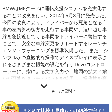
BMWはM6クーペに運転支援システムを充実化す
るなどの改良を行い、2014年5月8日に発売した。
今回の改良により、ドライバーから死角となる自
車の左右斜め後方を走行する車両や、追い越し車
線を急接近してくる車両をドライバーに警告する
ことで、安全な車線変更をサポートするレーンチ
ェンジ・ウォーニングを標準装備した。 また、シ
ンプルかつ直観的な操作でディスプレイに表示さ
れるさまざまな機能の設定を行うiDriveコントロ
ーラーに、指による文字入力や、地図の拡大／縮
小が可能なタッチ・パッドを採用し、操作性を高
めている。 2015年7月2日には、安全装備の充実
もっと読む
化を図るなど一部改良を行った。 2017年4月1日
には価格改定を行った。
まとめて比較！見積もりは45秒で完了！