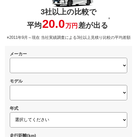
3社以上の比較で
※
20.0
平均
差が出る
万円
※2011年9月～現在 当社実績調査による3社以上見積り比較の平均差額
メーカー
モデル
年式
走行距離(km)