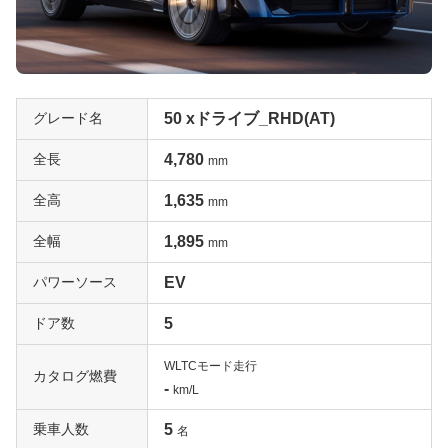
グレード名
50 xドライブ_RHD(AT)
全長
4,780
mm
全高
1,635
mm
全幅
1,895
mm
パワーソース
EV
ドア数
5
WLTCモード走行
カタログ燃費
-
km/L
乗車人数
5
名