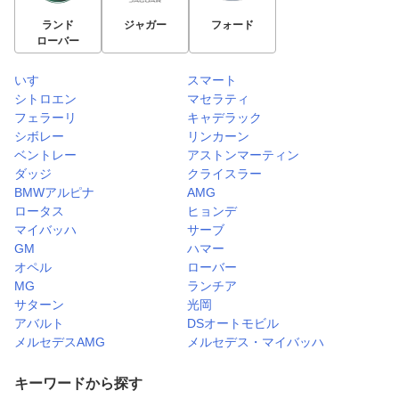
ランド
ジャガー
フォード
ローバー
いすゞ
スマート
シトロエン
マセラティ
フェラーリ
キャデラック
シボレー
リンカーン
ベントレー
アストンマーティン
ダッジ
クライスラー
BMWアルピナ
AMG
ロータス
ヒョンデ
マイバッハ
サーブ
GM
ハマー
オペル
ローバー
MG
ランチア
サターン
光岡
アバルト
DSオートモビル
メルセデスAMG
メルセデス・マイバッハ
キーワードから探す