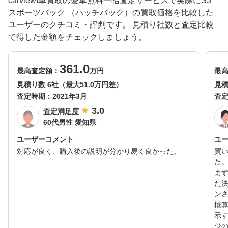
carview!車買取の愛車無料一括査定サービスで実際にS3
スポーツバック （ハッチバック）の買取価格を比較した
ユーザーのクチコミ・評判です。 見積り社数と査定比較
で得した金額をチェックしましょう。
361.0
最高査定額：
万円
最
見積り数 6社（最大51.0万円差）
見積
査定時期：
2021年3月
査
3.0
査定満足度
60代男性 愛知県
ユーザーコメント
ユ
対応が良く、購入後の説明が分かり易く良かった。
買
た
ま
だ
ンさ
概
示
ジ