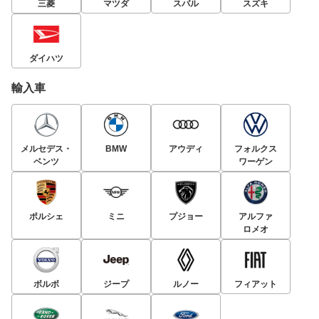
三菱
マツダ
スバル
スズキ
ダイハツ
輸入車
メルセデス・
BMW
アウディ
フォルクス
ベンツ
ワーゲン
ポルシェ
ミニ
プジョー
アルファ
ロメオ
ボルボ
ジープ
ルノー
フィアット