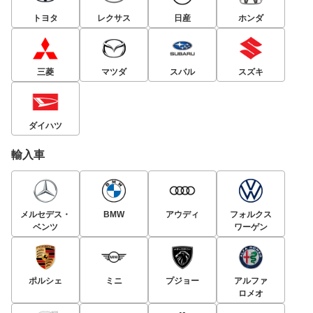
トヨタ
レクサス
日産
ホンダ
三菱
マツダ
スバル
スズキ
ダイハツ
輸入車
メルセデス・
BMW
アウディ
フォルクス
ベンツ
ワーゲン
ポルシェ
ミニ
プジョー
アルファ
ロメオ