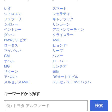
いすゞ
スマート
シトロエン
マセラティ
フェラーリ
キャデラック
シボレー
リンカーン
ベントレー
アストンマーティン
ダッジ
クライスラー
BMWアルピナ
AMG
ロータス
ヒョンデ
マイバッハ
サーブ
GM
ハマー
オペル
ローバー
MG
ランチア
サターン
光岡
アバルト
DSオートモビル
メルセデスAMG
メルセデス・マイバッハ
キーワードから探す
検索