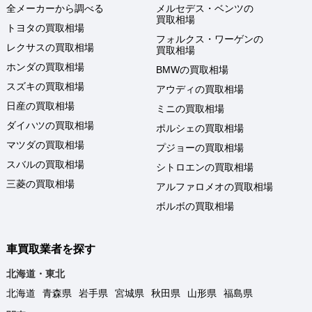
全メーカーから調べる
メルセデス・ベンツの
買取相場
トヨタの買取相場
フォルクス・ワーゲンの
レクサスの買取相場
買取相場
ホンダの買取相場
BMWの買取相場
スズキの買取相場
アウディの買取相場
日産の買取相場
ミニの買取相場
ダイハツの買取相場
ポルシェの買取相場
マツダの買取相場
プジョーの買取相場
スバルの買取相場
シトロエンの買取相場
三菱の買取相場
アルファロメオの買取相場
ボルボの買取相場
車買取業者を探す
北海道・東北
北海道
青森県
岩手県
宮城県
秋田県
山形県
福島県