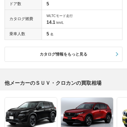
ドア数
5
WLTCモード走行
カタログ燃費
14.1
km/L
乗車人数
5
名
カタログ情報をもっと見る
他メーカーのＳＵＶ・クロカンの買取相場