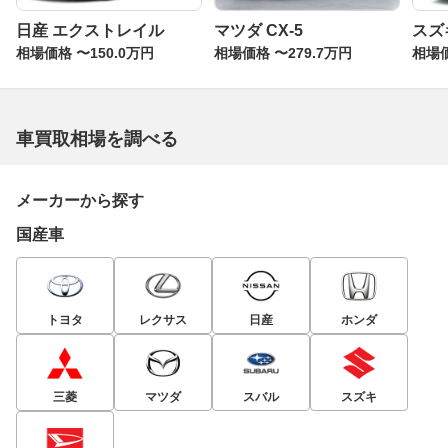
日産 エクストレイル
マツダ CX-5
スズ
相場価格 〜150.0万円
相場価格 〜279.7万円
相場価
車買取相場を調べる
メーカーから探す
国産車
トヨタ
レクサス
日産
ホンダ
三菱
マツダ
スバル
スズキ