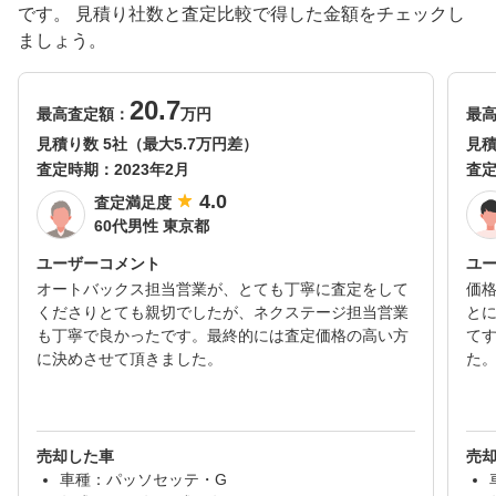
です。 見積り社数と査定比較で得した金額をチェックし
ましょう。
20.7
最高査定額：
万円
最
見積り数 5社（最大5.7万円差）
見積
査定時期：
2023年2月
査
4.0
査定満足度
60代男性 東京都
ユーザーコメント
ユ
オートバックス担当営業が、とても丁寧に査定をして
価
くださりとても親切でしたが、ネクステージ担当営業
と
も丁寧で良かったです。最終的には査定価格の高い方
て
に決めさせて頂きました。
た
売却した車
売
車種：パッソセッテ・G