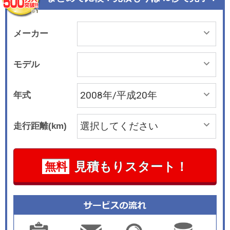
直列4気筒1.5リッターの3SZ-VE型で、80kW/141
N・mのパワー＆トルクを発生する。スーパーイ
ンテリジェント触媒を採用するが、環境性能は☆
メーカー
☆☆の低排出ガス仕様で、平成17年基準に対し5
0％低減レベルにとどまっている。駆動方式はFF
モデル
をベースにフルタイム4WDの設定もあるが、全車
とも電子制御4速ATと組み合わされる。小さなク
年式
ルマながら安全装備の充実度は高く、SRSサイド
エアバッグ(運転席/助手席)や3列のシートすべてに
走行距離(km)
対応するSRSカーテンエアバッグなど、6つのSR
Sエアバッグが装備される。横滑り防止装置のVS
C＆TRCは2WD車にオプション設定されている。
見積もりスタート！
無料