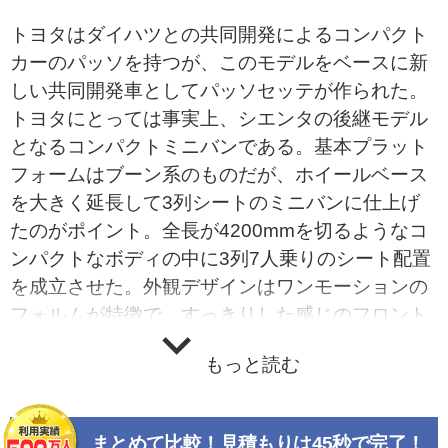
トヨタはダイハツとの共同開発によるコンパクト
カーのパッソを持つが、このモデルをベースに新
しい共同開発車としてパッソセッテが作られた。
トヨタにとっては事実上、シエンタの後継モデル
となるコンパクトミニバンである。基本プラット
フォームはブーン系のものだが、ホイールベース
を大きく延長して3列シートのミニバンに仕上げ
たのがポイント。全長が4200mmを切るようなコ
ンパクトなボディの中に3列7人乗りのシート配置
を成立させた。外観デザインはワンモーションの
フォルムが特徴で、すっきりした感じのフロント
デザインを採用する。エアロタイプはクールで力
もっと読む
強さを表現したデザインとされた。センターメー
ターとインパネシフトのインテリアデザインは、
シンプルでクリーンなイメージ。搭載エンジンは
まとめて比較！見積もりは45秒で完了！