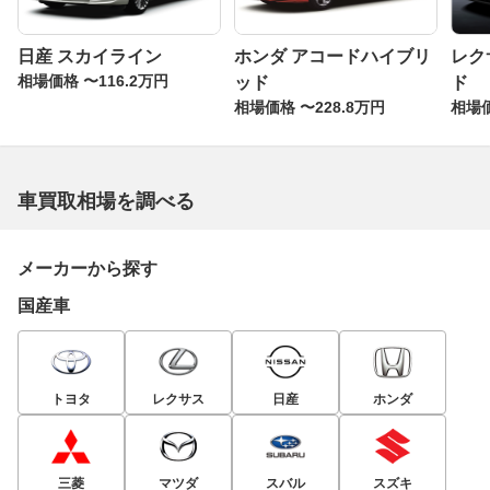
日産 スカイライン
ホンダ アコードハイブリ
レク
相場価格 〜116.2万円
ッド
ド
相場価格 〜228.8万円
相場価
車買取相場を調べる
メーカーから探す
国産車
トヨタ
レクサス
日産
ホンダ
三菱
マツダ
スバル
スズキ