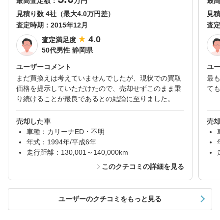
最高査定額：
万円
最
見積り数 4社（最大4.0万円差）
見積
査定時期：
2015年12月
査
4.0
査定満足度
50代男性 静岡県
ユーザーコメント
ユ
まだ買換えは考えていませんでしたが、現状での買取
最
価格を提示していただけたので、売却せずこのまま乗
て
り続けることが最良であるとの結論に至りました。
売却した車
売
車種：カリーナED・不明
年式：1994年/平成6年
走行距離：130,001～140,000km
このクチコミの詳細を見る
ユーザーのクチコミをもっと見る