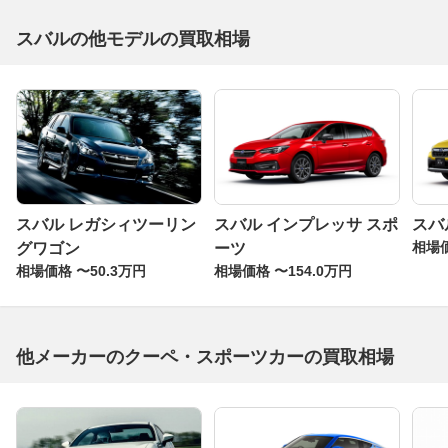
スバルの他モデルの買取相場
スバル レガシィツーリン
スバル インプレッサ スポ
スバ
相場価
グワゴン
ーツ
相場価格 〜50.3万円
相場価格 〜154.0万円
他メーカーのクーペ・スポーツカーの買取相場