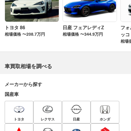
トヨタ 86
日産 フェアレディZ
フォ
相場価格 〜208.7万円
相場価格 〜344.9万円
ッコ
相場価
車買取相場を調べる
メーカーから探す
国産車
トヨタ
レクサス
日産
ホンダ