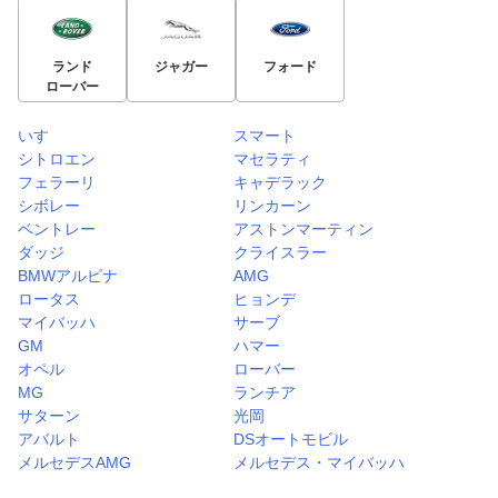
ランド
ジャガー
フォード
ローバー
いすゞ
スマート
シトロエン
マセラティ
フェラーリ
キャデラック
シボレー
リンカーン
ベントレー
アストンマーティン
ダッジ
クライスラー
BMWアルピナ
AMG
ロータス
ヒョンデ
マイバッハ
サーブ
GM
ハマー
オペル
ローバー
MG
ランチア
サターン
光岡
アバルト
DSオートモビル
メルセデスAMG
メルセデス・マイバッハ