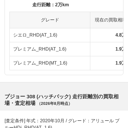
走行距離：2万km
グレード
現在の買取相場
シエロ_RHD(AT_1.6)
4.8
プレミアム_RHD(AT_1.6)
1.9
プレミアム_RHD(MT_1.6)
1.9
プジョー 308 (ハッチバック) 走行距離別の買取相
場・査定相場
（
2026年8月
時点）
[査定条件] 年式：2020年10月 / グレード：アリュール ブ
ルーHDi_RHD(AT_1.6)