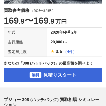
買取参考価格
（
2026年8月
現在）
169
〜169
.9
.9
万円
年式
2020年/令和2年
走行距離
20,000
km
3.5
査定満足度
（4件）
あなたの「308 (ハッチバック)」の最高額を調べよう
見積りスタート
無料
プジョー 308 (ハッチバック) 買取相場 シミュレー
ション