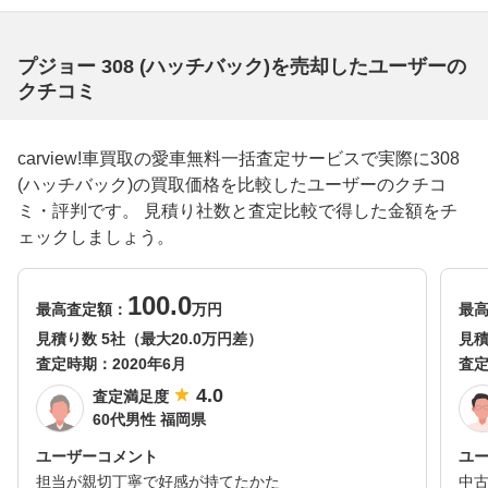
プジョー 308 (ハッチバック)を売却したユーザーの
クチコミ
carview!車買取の愛車無料一括査定サービスで実際に308
(ハッチバック)の買取価格を比較したユーザーのクチコ
ミ・評判です。 見積り社数と査定比較で得した金額をチ
ェックしましょう。
100.0
最高査定額：
万円
最
見積り数 5社（最大20.0万円差）
見積
査定時期：
2020年6月
査
4.0
査定満足度
60代男性 福岡県
ユーザーコメント
ユ
担当が親切丁寧で好感が持てたかた
中