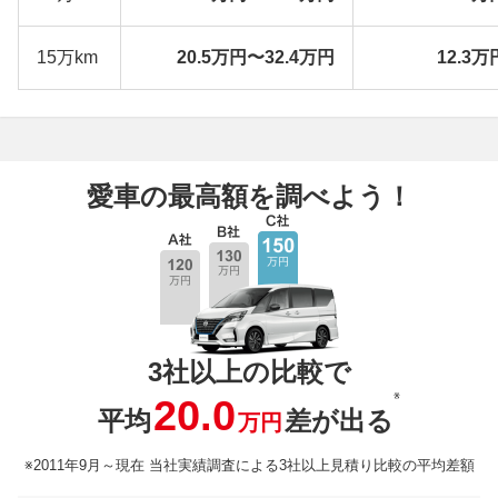
15万km
20.5万円〜32.4万円
12.3万
愛車の最高額を調べよう！
3社以上の比較で
※
20.0
平均
差が出る
万円
※2011年9月～現在 当社実績調査による3社以上見積り比較の平均差額