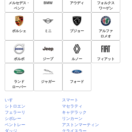
メルセデス・
BMW
アウディ
フォルクス
ベンツ
ワーゲン
ポルシェ
ミニ
プジョー
アルファ
ロメオ
ボルボ
ジープ
ルノー
フィアット
ランド
ジャガー
フォード
ローバー
いすゞ
スマート
シトロエン
マセラティ
フェラーリ
キャデラック
シボレー
リンカーン
ベントレー
アストンマーティン
ダッジ
クライスラー