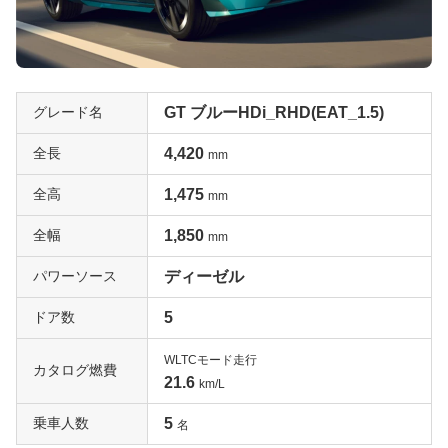
グレード名
GT ブルーHDi_RHD(EAT_1.5)
全長
4,420
mm
全高
1,475
mm
全幅
1,850
mm
パワーソース
ディーゼル
ドア数
5
WLTCモード走行
カタログ燃費
21.6
km/L
乗車人数
5
名