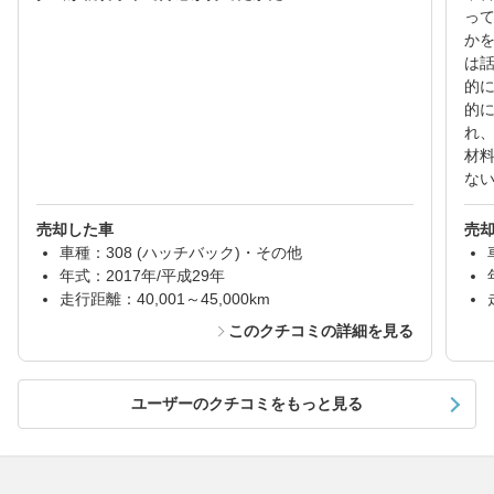
っ
か
は
的
的
れ
材
な
売却した車
売
車種：308 (ハッチバック)・その他
年式：2017年/平成29年
走行距離：40,001～45,000km
このクチコミの詳細を見る
ユーザーのクチコミをもっと見る