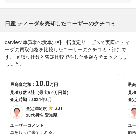
日産 ティーダを売却したユーザーのクチコミ
carview!車買取の愛車無料一括査定サービスで実際にティ
ーダの買取価格を比較したユーザーのクチコミ・評判で
す。 見積り社数と査定比較で得した金額をチェックしま
しょう。
10.0
最高査定額：
万円
最
見積り数 6社（最大5.0万円差）
見積
査定時期：
2024年2月
査
3.0
査定満足度
50代男性 愛知県
ユーザーコメント
ユ
車を取りに来てくれる。
価