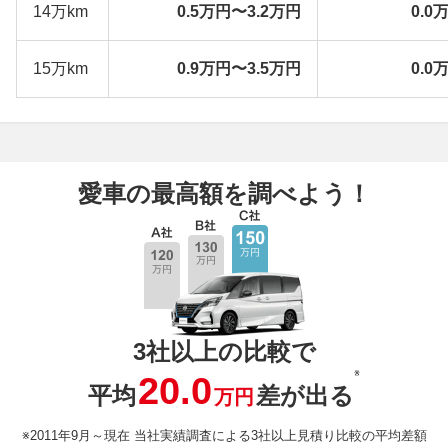
14万km
0.5万円〜3.2万円
0.0
15万km
0.9万円〜3.5万円
0.0
愛車の最高額を調べよう！
3社以上の比較で
※
20.0
平均
差が出る
万円
※2011年9月～現在 当社実績調査による3社以上見積り比較の平均差額