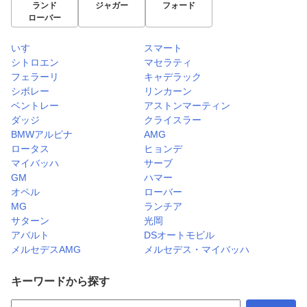
ランド
ジャガー
フォード
ローバー
いすゞ
スマート
シトロエン
マセラティ
フェラーリ
キャデラック
シボレー
リンカーン
ベントレー
アストンマーティン
ダッジ
クライスラー
BMWアルピナ
AMG
ロータス
ヒョンデ
マイバッハ
サーブ
GM
ハマー
オペル
ローバー
MG
ランチア
サターン
光岡
アバルト
DSオートモビル
メルセデスAMG
メルセデス・マイバッハ
キーワードから探す