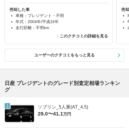
売却した車
売
車種：プレジデント・不明
年式：2004年/平成16年
走行距離：不明km
このクチコミの詳細を見る
ユーザーのクチコミをもっと見る
日産 プレジデントのグレード別査定相場ランキン
グ
ソブリン_5人乗(AT_4.5)
29.0〜41.1
万円