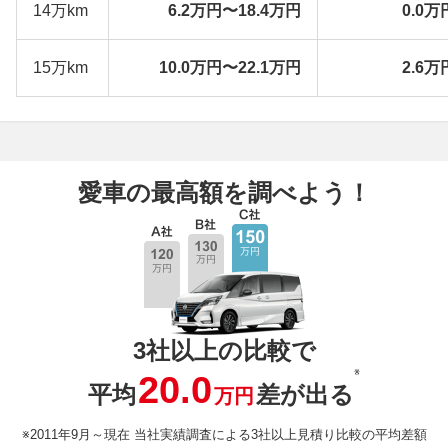
14万km
6.2万円〜18.4万円
0.0万
15万km
10.0万円〜22.1万円
2.6万
愛車の最高額を調べよう！
3社以上の比較で
※
20.0
平均
差が出る
万円
※2011年9月～現在 当社実績調査による3社以上見積り比較の平均差額