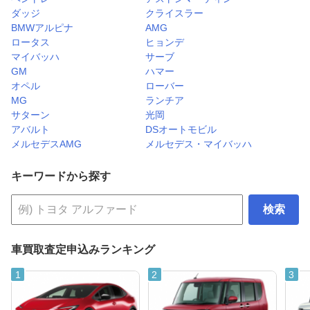
ダッジ
クライスラー
BMWアルピナ
AMG
ロータス
ヒョンデ
マイバッハ
サーブ
GM
ハマー
オペル
ローバー
MG
ランチア
サターン
光岡
アバルト
DSオートモビル
メルセデスAMG
メルセデス・マイバッハ
キーワードから探す
検索
車買取査定申込みランキング