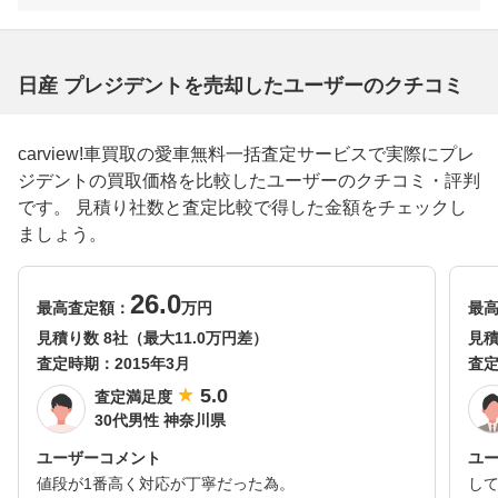
日産 プレジデントを売却したユーザーのクチコミ
carview!車買取の愛車無料一括査定サービスで実際にプレ
ジデントの買取価格を比較したユーザーのクチコミ・評判
です。 見積り社数と査定比較で得した金額をチェックし
ましょう。
26.0
最高査定額：
万円
最
見積り数 8社（最大11.0万円差）
見積
査定時期：
2015年3月
査
5.0
査定満足度
30代男性 神奈川県
ユーザーコメント
ユ
値段が1番高く対応が丁寧だった為。
し