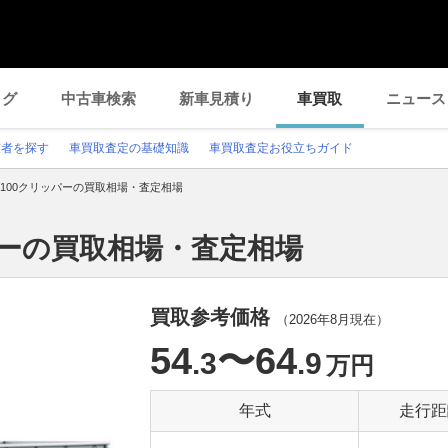
ログ
中古車検索
新車見積り
車買取
ニュース
業者を探す
車買取査定の基礎知識
車買取査定お役立ちガイド
T100クリッパーの買取相場・査定相場
ッパーの買取相場・査定相場
買取参考価格
（
2026年8月
現在）
54
〜64
.3
.9
万円
年式
走行距