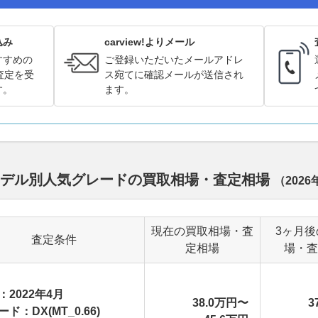
込み
carview!よりメール
すすめの
ご登録いただいたメールアドレ
査定を受
ス宛てに確認メールが送信され
す。
ます。
歴代モデル別人気グレードの買取相場・査定相場
（
2026
現在の買取相場・査
3ヶ月後
査定条件
定相場
場・査
：2022年4月
38.0万円〜
3
ド：DX(MT_0.66)