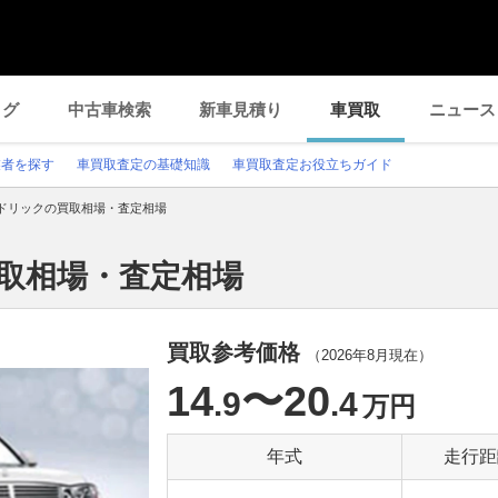
ログ
中古車検索
新車見積り
車買取
ニュース
業者を探す
車買取査定の基礎知識
車買取査定お役立ちガイド
ドリックの買取相場・査定相場
買取相場・査定相場
買取参考価格
（
2026年8月
現在）
14
〜20
.9
.4
万円
年式
走行距