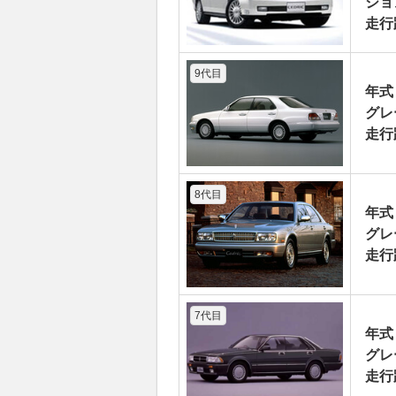
ション_
走行
9代目
年式
グレ
走行
8代目
年式
グレ
走行
7代目
年式
グレ
走行