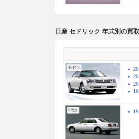
日産 セドリック 年式別の買
10代目
2
2
2
1
9代目
1