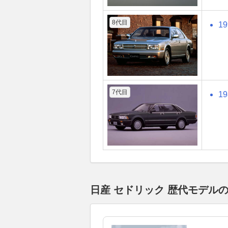
8代目
1
7代目
1
日産 セドリック 歴代モデル