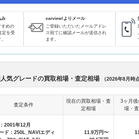
込み
carview!よりメール
すすめの
ご登録いただいたメールアドレ
査定を受
ス宛てに確認メールが送信され
す。
ます。
別人気グレードの買取相場・査定相場
（
2026年8月
時
現在の買取相場・査
3ヶ月後
査定条件
定相場
場・査
：2001年12月
ード：250L_NAVIエディ
11.9万円〜
1